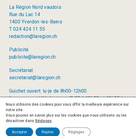
La Région Nord vaudois
Rue du Lac 14
1400 Yverdon-les-Bains
T 024 424 11 55
redaction@laregion.ch
Publicité
publicite@laregion.ch
Secrétariat
secretariat@laregion.ch
Guichet ouvert: lu-je de 8h00-12h00
(permanence téléphonique: 8h00 à 12h00 et 13h00 à
Nous utilisons des cookies pour vous offrir la meilleure expérience sur
17h00)
notre site.
Vous pouvez en savoir plus sur les cookies que nous utilisons ou les
© 2026 La Région SA
désactiver dans
Réglages
.
Politique de confidentialité
Accepter
Rejeter
Réglages