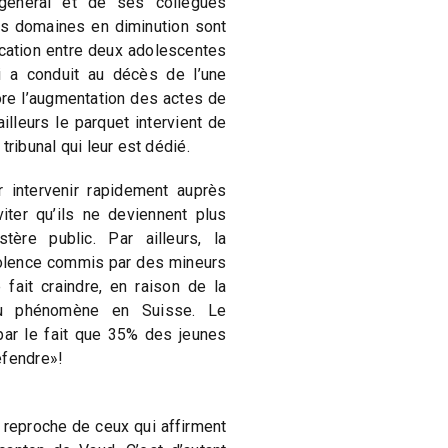
général et de ses collègues
les domaines en diminution sont
rcation entre deux adolescentes
i a conduit au décès de l’une
lore l’augmentation des actes de
illeurs le parquet intervient de
tribunal qui leur est dédié.
r intervenir rapidement auprès
iter qu’ils ne deviennent plus
tère public. Par ailleurs, la
iolence commis par des mineurs
ait craindre, en raison de la
du phénomène en Suisse. Le
par le fait que 35% des jeunes
éfendre»!
e reproche de ceux qui affirment