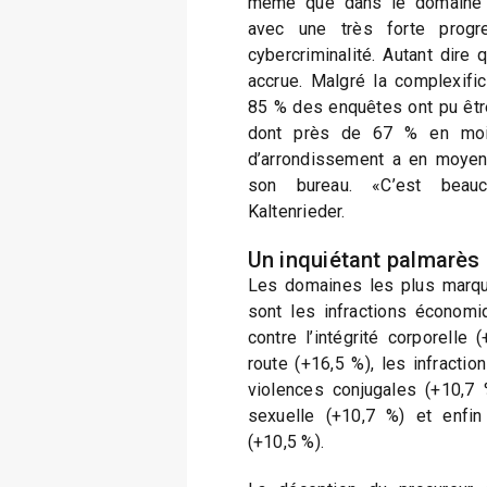
même que dans le domaine d
avec une très forte progr
cybercriminalité. Autant dire
accrue. Malgré la complexifi
85 % des enquêtes ont pu êtr
dont près de 67 % en moi
d’arrondissement a en moyen
son bureau. «C’est beau
Kaltenrieder.
Un inquiétant palmarès
Les domaines les plus marqu
sont les infractions économiq
contre l’intégrité corporelle 
route (+16,5 %), les infractio
violences conjugales (+10,7 %)
sexuelle (+10,7 %) et enfin
(+10,5 %).