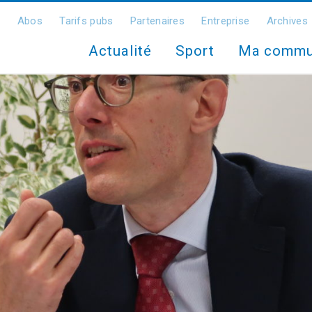
Abos
Tarifs pubs
Partenaires
Entreprise
Archives
Actualité
Sport
Ma comm