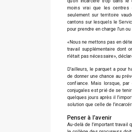
qu’on incarcère trop dans le 
moins vrai que les centres 
seulement sur territoire vau
cantons sur lesquels le Servic
pour prendre en charge l’un ou 
«Nous ne mettons pas en détent
travail supplémentaire dont o
n’était pas nécessaire», déclar
D’ailleurs, le parquet a pour h
de donner une chance au préve
confiance. Mais lorsque, par 
conjugales est prié de se tenir
quelques jours après il l’import
solution que celle de l’incarcér
Penser à l’avenir
Au-delà de l’important travail qu
le collège des procureurs doit 