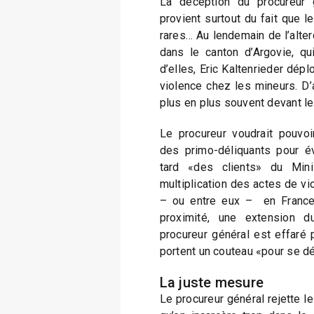
La déception du procureur 
provient surtout du fait que 
rares… Au lendemain de l’alte
dans le canton d’Argovie, qu
d’elles, Eric Kaltenrieder dép
violence chez les mineurs. D’a
plus en plus souvent devant le 
Le procureur voudrait pouvoi
des primo-déliquants pour év
tard «des clients» du Minis
multiplication des actes de v
– ou entre eux – en France f
proximité, une extension 
procureur général est effaré 
portent un couteau «pour se d
La juste mesure
Le procureur général rejette l