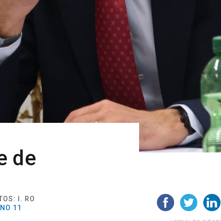
e de
TOS: I. RO
 NO 11