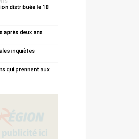
ENTS
ion distribuée le 18
5
s après deux ans
5
ales inquiètes
5
ns qui prennent aux
5