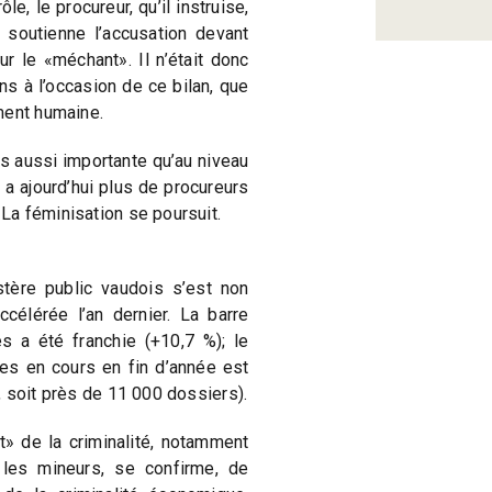
le, le procureur, qu’il instruise,
soutienne l’accusation devant
r le «méchant». Il n’était donc
ns à l’occasion de ce bilan, que
ment humaine.
s aussi importante qu’au niveau
y a ajourd’hui plus de procureurs
a féminisation se poursuit.
stère public vaudois s’est non
célérée l’an dernier. La barre
s a été franchie (+10,7 %); le
s en cours en fin d’année est
 soit près de 11 000 dossiers).
» de la criminalité, notamment
les mineurs, se confirme, de