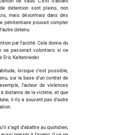
canton de Vaud. C’est d’autant
de détention sont pleins, non
dois, mais désormais dans des
e pénitentiaire pouvait compter
l’autre détenu.
ion par facilité. Cela donne du
n se passerait volontiers si ce
e Eric Kaltenrieder.
abitude, lorsque c’est possible,
nu, sur la base d’un contrat de
exemple, l’auteur de violences
 à distance de la victime, et que
une, il n’y a souvent pas d’autre
ation.
’il s’agit d’abattre au quotidien,
aussi penser à l’avenir. Il va se