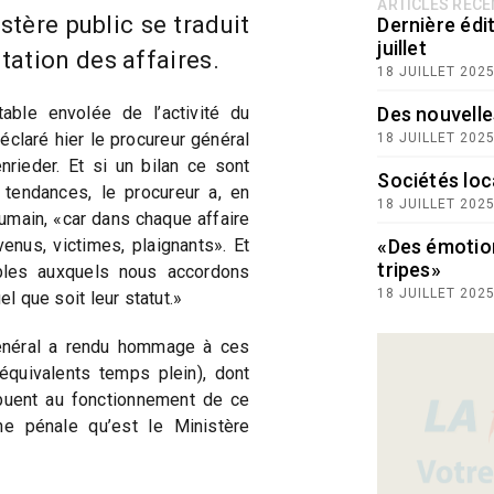
ARTICLES RÉC
stère public se traduit
Dernière édit
juillet
ation des affaires.
18 JUILLET 202
able envolée de l’activité du
Des nouvelle
éclaré hier le procureur général
18 JUILLET 202
rieder. Et si un bilan ce sont
Sociétés loc
 tendances, le procureur a, en
18 JUILLET 202
humain, «car dans chaque affaire
enus, victimes, plaignants». Et
«Des émotio
tripes»
ables auxquels nous accordons
18 JUILLET 202
el que soit leur statut.»
général a rendu hommage à ces
quivalents temps plein), dont
buent au fonctionnement de ce
ne pénale qu’est le Ministère