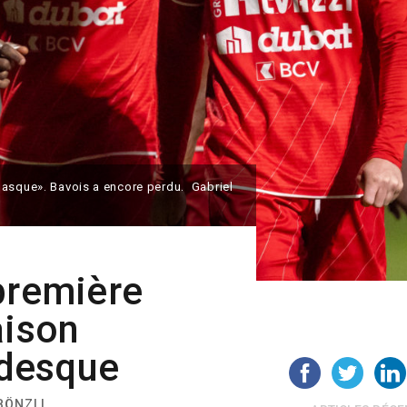
masque». Bavois a encore perdu. Gabriel
première
aison
desque
BÖNZLI