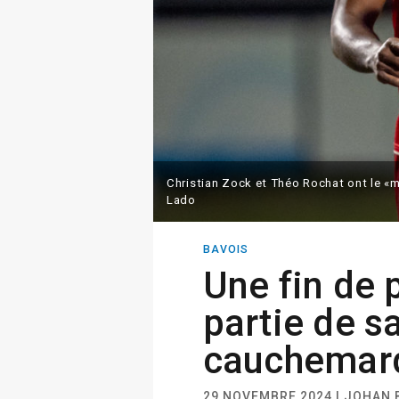
Christian Zock et Théo Rochat ont le «
Lado
BAVOIS
Une fin de 
partie de s
cauchemar
29 NOVEMBRE 2024 | JOHAN 