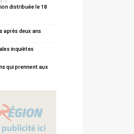
ENTS
ion distribuée le 18
5
s après deux ans
5
ales inquiètes
5
ns qui prennent aux
5