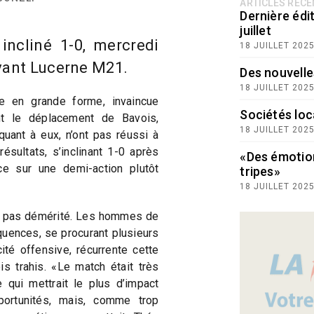
ARTICLES RÉC
Dernière édit
juillet
incliné 1-0, mercredi
18 JUILLET 202
evant Lucerne M21.
Des nouvelle
18 JUILLET 202
 en grande forme, invaincue
Sociétés loc
nt le déplacement de Bavois,
18 JUILLET 202
uant à eux, n’ont pas réussi à
ésultats, s’inclinant 1-0 après
«Des émotio
e sur une demi-action plutôt
tripes»
18 JUILLET 202
’a pas démérité. Les hommes de
uences, se procurant plusieurs
ité offensive, récurrente cette
is trahis. «Le match était très
 qui mettrait le plus d’impact
ortunités, mais, comme trop