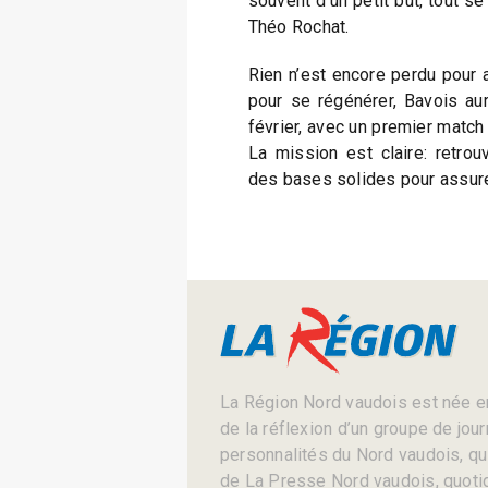
souvent d’un petit but, tout se
Théo Rochat.
Rien n’est encore perdu pour a
pour se régénérer, Bavois aur
février, avec un premier match
La mission est claire: retrouv
des bases solides pour assure
La Région Nord vaudois est née en
de la réflexion d’un groupe de jou
personnalités du Nord vaudois, qui 
de La Presse Nord vaudois, quotid