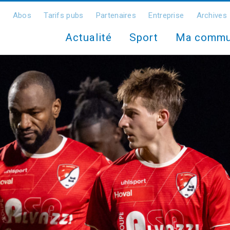
Abos
Tarifs pubs
Partenaires
Entreprise
Archives
Actualité
Sport
Ma comm