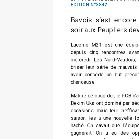
EDITION N°3842
Bavois s’est encore 
soir aux Peupliers d
Lucerne M21 est une équipe
depuis cinq rencontres ava
mercredi. Les Nord-Vaudois, q
briser leur série de mauvais r
avoir concédé un but précoc
chanceuse.
Malgré ce coup dur, le FCB n
Bekim Uka ont dominé par séq
occasions, mais leur inefficac
saison, les a une nouvelle fo
haché. On savait que l’équipe
gagnerait. On a eu des opp