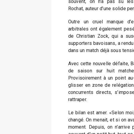
souvent, on n’a pas su les 
Rochat, auteur d’une solide per
Outre un cruel manque d’eff
arbitrales ont également pesé 
de Christian Zock, qui a sus
supporters bavoisans, a rendu
dans un match déjà sous tensi
Avec cette nouvelle défaite, B
de saison sur huit matches
Provisoirement à un point au-
glisser en zone de relégatio
concurrents directs, s’impos
rattraper.
Le bilan est amer. «Selon moi
changé. On menait, et si on ava
moment. Depuis, on n’arrive p