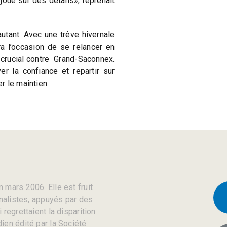
 joue sur des détails», reprenait
utant. Avec une trêve hivernale
a l’occasion de se relancer en
 crucial contre Grand-Saconnex.
er la confiance et repartir sur
r le maintien.
 mars 2006. Elle est fruit
rnalistes, appuyés par des
regrettaient la disparition
ien édité par la Société