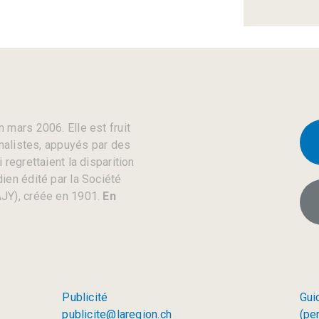
 mars 2006. Elle est fruit
rnalistes, appuyés par des
regrettaient la disparition
ien édité par la Société
JY), créée en 1901.
En
Publicité
Gui
publicite@laregion.ch
(pe