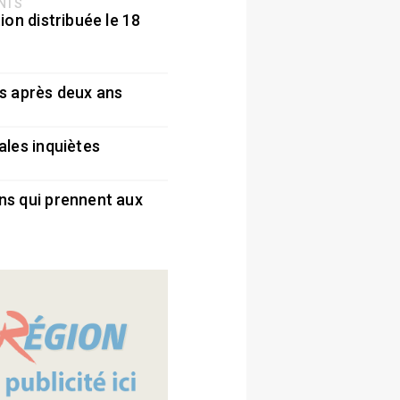
ENTS
ion distribuée le 18
5
s après deux ans
5
ales inquiètes
5
ns qui prennent aux
5