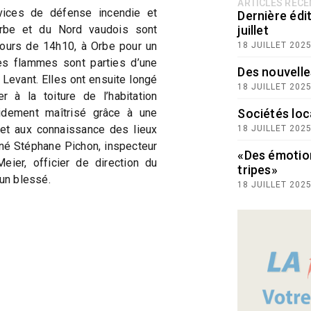
ARTICLES RÉC
ices de défense incendie et
Dernière édit
Orbe et du Nord vaudois sont
juillet
tours de 14h10, à Orbe pour un
18 JUILLET 202
Les flammes sont parties d’une
Des nouvelle
Levant. Elles ont ensuite longé
18 JUILLET 202
r à la toiture de l’habitation
idement maîtrisé grâce à une
Sociétés loc
 et aux connaissance des lieux
18 JUILLET 202
né Stéphane Pichon, inspecteur
«Des émotio
eier, officier de direction du
tripes»
cun blessé.
18 JUILLET 202