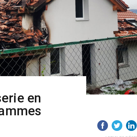
erie en
flammes