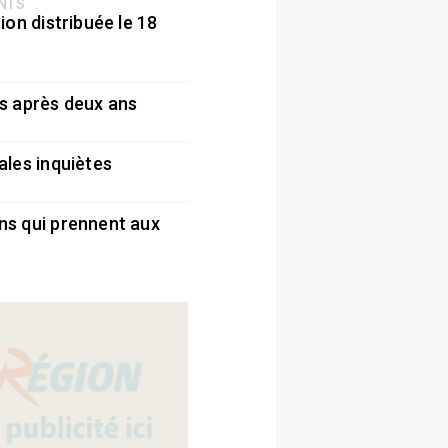
ENTS
ion distribuée le 18
5
s après deux ans
5
ales inquiètes
5
ns qui prennent aux
5