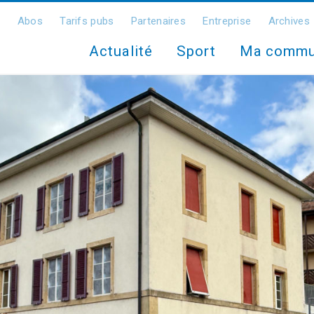
Abos
Tarifs pubs
Partenaires
Entreprise
Archives
Actualité
Sport
Ma comm