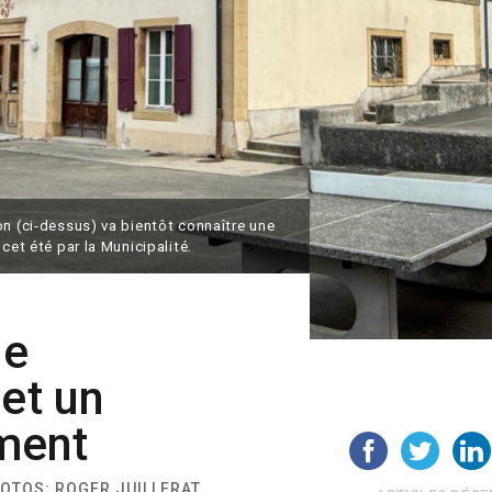
on (ci-dessus) va bientôt connaître une
cet été par la Municipalité.
le
 et un
ment
PHOTOS: ROGER JUILLERAT