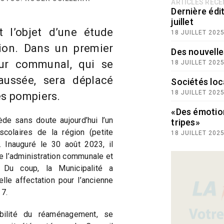
ARTICLES RÉC
Dernière édit
juillet
t l’objet d’une étude
18 JUILLET 202
ion. Dans un premier
Des nouvelle
eur communal, qui se
18 JUILLET 202
aussée, sera déplacé
Sociétés loc
18 JUILLET 202
es pompiers.
«Des émotio
de sans doute aujourd’hui l’un
tripes»
olaires de la région (petite
18 JUILLET 202
. Inauguré le 30 août 2023, il
 l’administration communale et
 Du coup, la Municipalité a
lle affectation pour l’ancienne
 7.
bilité du réaménagement, se