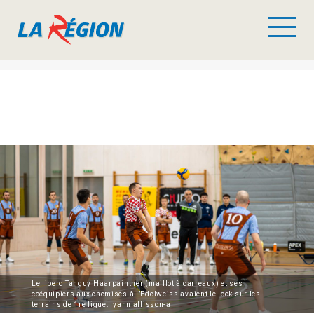
Le libero Tanguy Haarpaintner (maillot à carreaux) et ses
coéquipiers aux chemises à l’Edelweiss avaient le look sur les
terrains de 1re ligue. yann allisson-a