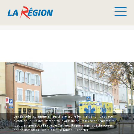
Le véhicule incriminé a heurté une jeune femme sur un passage
piéton de la rue des Remparts, avant de poursuivre sa trajectoire
jusqu’au goulet de la rue du Casino. Un passage jugé dangereux
par de nombreux riverains. © Michel Duperrex