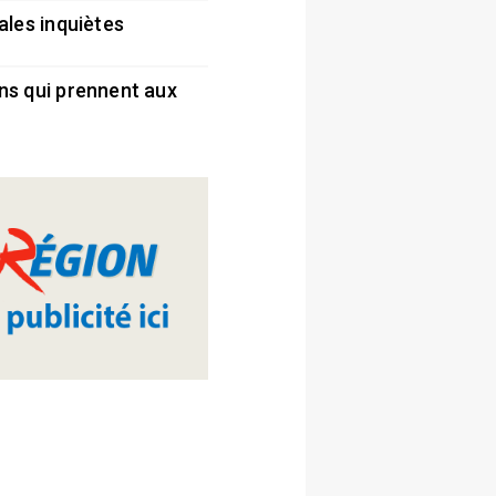
ales inquiètes
5
ns qui prennent aux
5