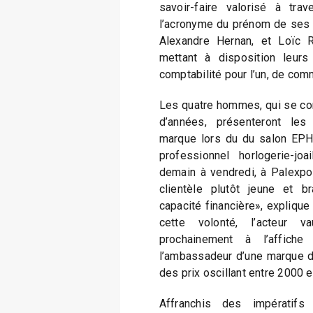
savoir-faire valorisé à trav
l’acronyme du prénom de ses d
Alexandre Hernan, et Loïc Re
mettant à disposition leur
comptabilité pour l’un, de comm
Les quatre hommes, qui se co
d’années, présenteront les
marque lors du du salon EPHJ
professionnel horlogerie-joa
demain à vendredi, à Palexp
clientèle plutôt jeune et b
capacité financière», expliqu
cette volonté, l’acteur v
prochainement à l’affich
l’ambassadeur d’une marque d
des prix oscillant entre 2000 e
Affranchis des impératif