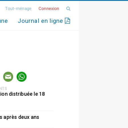
Tout-ménage
Connexion
une
Journal en ligne
ENTS
ion distribuée le 18
5
s après deux ans
5