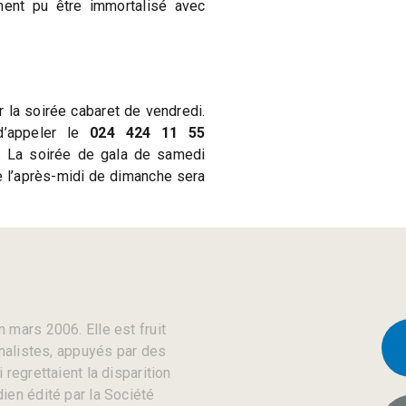
ent pu être immortalisé avec
r la soirée cabaret de vendredi.
 d’appeler le
024 424 11 55
. La soirée de gala de samedi
e l’après-midi de dimanche sera
 mars 2006. Elle est fruit
rnalistes, appuyés par des
regrettaient la disparition
ien édité par la Société