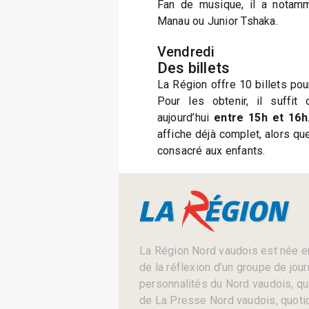
Fan de musique, il a notamm
Manau ou Junior Tshaka.
Vendredi
Des billets
La Région offre 10 billets pou
Pour les obtenir, il suffit
aujourd’hui
entre 15h et 16h
affiche déjà complet, alors qu
consacré aux enfants.
La Région Nord vaudois est née en
de la réflexion d’un groupe de jou
personnalités du Nord vaudois, qui 
de La Presse Nord vaudois, quotid