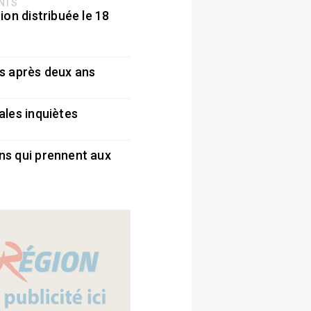
ENTS
ion distribuée le 18
5
s après deux ans
5
ales inquiètes
5
ns qui prennent aux
5