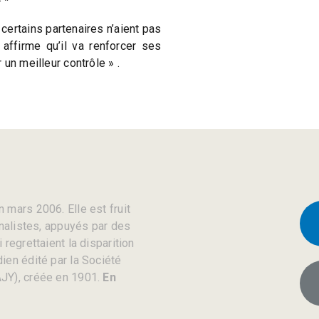
 certains partenaires n’aient pas
affirme qu’il va renforcer ses
un meilleur contrôle » .
 mars 2006. Elle est fruit
rnalistes, appuyés par des
regrettaient la disparition
ien édité par la Société
JY), créée en 1901.
En