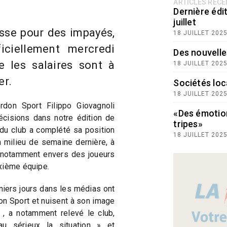
ARTICLES RÉC
Dernière édit
juillet
sse pour des impayés,
18 JUILLET 202
ficiellement mercredi
Des nouvelle
e les salaires sont à
18 JUILLET 202
er.
Sociétés loc
18 JUILLET 202
rdon Sport Filippo Giovagnoli
«Des émotio
écisions dans notre édition de
tripes»
du club a complété sa position
18 JUILLET 202
 milieu de semaine dernière, à
 notamment envers des joueurs
ième équipe.
niers jours dans les médias ont
on Sport et nuisent à son image
 , a notamment relevé le club,
au sérieux la situation » et