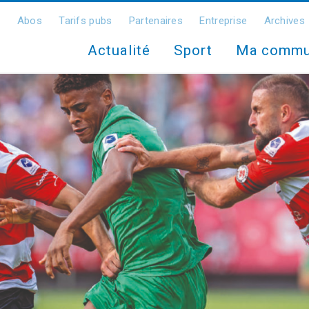
Abos
Tarifs pubs
Partenaires
Entreprise
Archives
Actualité
Sport
Ma comm