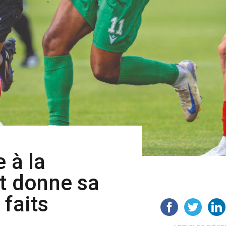
 à la
et donne sa
 faits