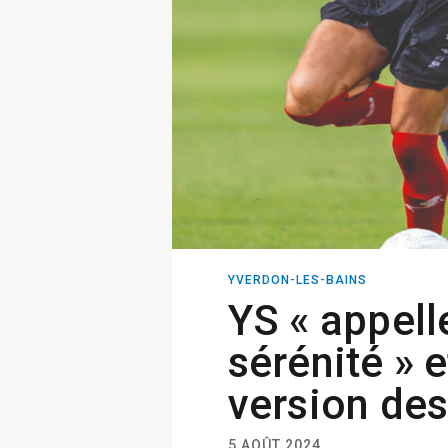
YVERDON-LES-BAINS
YS « appelle
sérénité » 
version des
5 AOÛT 2024