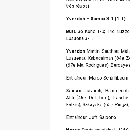
très réussi.
Yverdon – Xamax 3-1 (1-1)
Buts
3e Koné 1-0; 14e Nuzzol
Lusuena 3-1.
Yverdon
Martin; Sauthier, Mal
Lusuena), Kabacalman (84e Zoc
(67e Ma. Rodrigues), Berdayes
Entraîneur: Marco Schällibaum
Xamax
Guivarch; Hämmerich, 
Alili (46e Del Toro), Pasche
Fatkic); Bakayoko (65e Pinga),
Entraîneur: Jeff Saibene