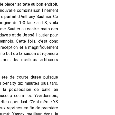
e placer sa tête au bon endroit,
 nouvelle combinaison finement
e parfait d’Anthony Sauthier. Ce
rigine du 1-0 face au LS, voilà
me Sautier au centre, mais des
dayes et de Jessé Hautier pour
annois. Cette fois, c’est donc
 réception et a magnifiquement
me but de la saison et rejoindre
ment des meilleurs artificiers
 été de courte durée puisque
 penalty dix minutes plus tard.
 la possession de balle en
aucoup courir les Yverdonnois,
nette cependant. C’est même YS
eux reprises en fin de première
sumé: Xamax meilleur dans la