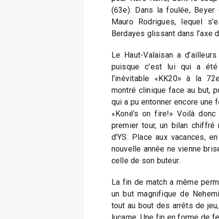
(63e). Dans la foulée, Beyer 
Mauro Rodrigues, lequel s’es
Berdayes glissant dans l’axe d
Le Haut-Valaisan a d’ailleur
puisque c’est lui qui a été
l’inévitable «KK20» à la 72e
montré clinique face au but, p
qui a pu entonner encore une f
«Koné’s on fire!» Voilà donc 
premier tour, un bilan chiffr
d’YS. Place aux vacances, en
nouvelle année ne vienne brise
celle de son buteur.
La fin de match a même permi
un but magnifique de Nehemie 
tout au bout des arrêts de jeu
lucarne. Une fin en forme de fe