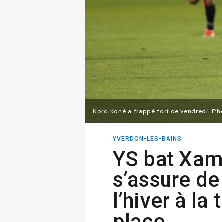
Koro Koné a frappé fort ce vendredi. P
YVERDON-LES-BAINS
YS bat Xam
s’assure de
l’hiver à la
place