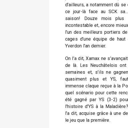
d’ailleurs, a notamment dû se d
ce jour-là face au SCK sa… 
saison! Douze mois plus t
incontestable et, encore mieux
l’un des meilleurs portiers d
cages d’une équipe de haut d
Yverdon l’an dernier.
On l’a dit, Xamax ne s’avançai
de là. Les Neuchâtelois ont
semaines et, s’ils ne gagnen
quasiment plus et YS, faut-
immense claque reçue à la Pon
quel scénario pour cette renco
été gagné par YS (3-2) pou
l’histoire d’YS à la Maladière
l’a dit, acquise grâce à une 
le jeu que la première.