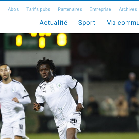
Abos
Tarifs pubs
Partenaires
Entreprise
Archives
Actualité
Sport
Ma comm