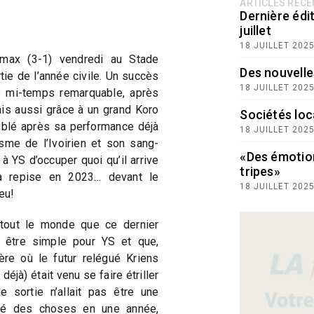
ARTICLES RÉC
Dernière édit
juillet
18 JUILLET 202
max (3-1) vendredi au Stade
Des nouvelle
tie de l’année civile. Un succès
18 JUILLET 202
 mi-temps remarquable, après
ais aussi grâce à un grand Koro
Sociétés loc
ublé après sa performance déjà
18 JUILLET 202
isme de l’Ivoirien et son sang-
«Des émotio
à YS d’occuper quoi qu’il arrive
tripes»
la repise en 2023… devant le
18 JUILLET 202
eu!
r tout le monde que ce dernier
s être simple pour YS et que,
ère où le futur relégué Kriens
 déjà) était venu se faire étriller
e sortie n’allait pas être une
sé des choses en une année,