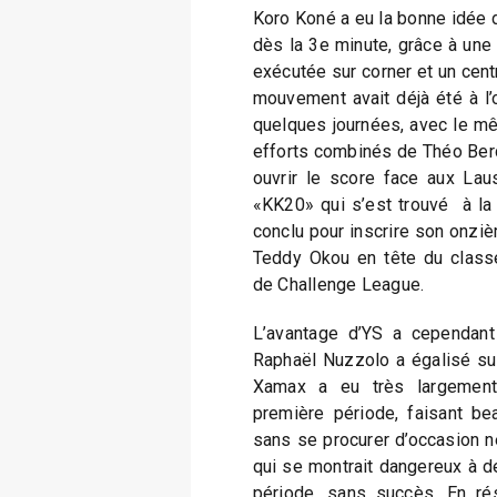
Koro Koné a eu la bonne idée d
dès la 3e minute, grâce à une
exécutée sur corner et un centr
mouvement avait déjà été à l’o
quelques journées, avec le mê
efforts combinés de Théo Ber
ouvrir le score face aux Laus
«KK20» qui s’est trouvé à la
conclu pour inscrire son onziè
Teddy Okou en tête du classe
de Challenge League.
L’avantage d’YS a cependant
Raphaël Nuzzolo a égalisé sur
Xamax a eu très largement
première période, faisant be
sans se procurer d’occasion 
qui se montrait dangereux à d
période, sans succès. En ré