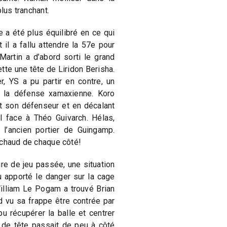
plus tranchant.
a été plus équilibré en ce qui
 il a fallu attendre la 57e pour
Martin a d’abord sorti le grand
tte une tête de Liridon Berisha.
, YS a pu partir en contre, un
 la défense xamaxienne. Koro
nt son défenseur et en décalant
l face à Théo Guivarch. Hélas,
 l’ancien portier de Guingamp.
 chaud de chaque côté!
ure de jeu passée, une situation
 apporté le danger sur la cage
illiam Le Pogam a trouvé Brian
rd vu sa frappe être contrée par
u récupérer la balle et centrer
 de tête passait de peu à côté