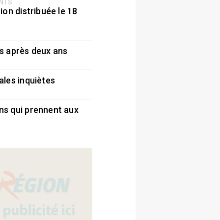
ENTS
ion distribuée le 18
5
s après deux ans
5
ales inquiètes
5
ns qui prennent aux
5