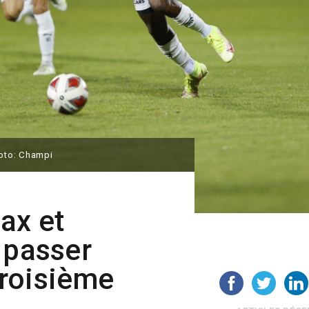
hoto: Champi
ax et
 passer
 troisième