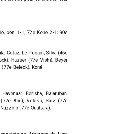
o, pen. 1-1; 72e Koné 2-1; 90e
ula, Gétaz, Le Pogam; Silva (46e
k); Hautier (77e Vishi), Beyer
 (77e Beleck); Koné.
Havenaar, Berisha, Balaruban;
 (77e Aliu), Veloso, Saiz (77e
 Nuzzolo (77e Ouattara).