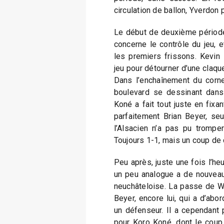
circulation de ballon, Yverdon 
Le début de deuxième période 
concerne le contrôle du jeu, et
les premiers frissons. Kevin 
jeu pour détourner d’une claque
Dans l’enchaînement du corner
boulevard se dessinant dans
Koné a fait tout juste en fixa
parfaitement Brian Beyer, seu
l’Alsacien n’a pas pu tromper
Toujours 1-1, mais un coup de
Peu après, juste une fois l’he
un peu analogue a de nouveau
neuchâteloise. La passe de W
Beyer, encore lui, qui a d’abo
un défenseur. Il a cependant p
pour Koro Koné, dont le coup