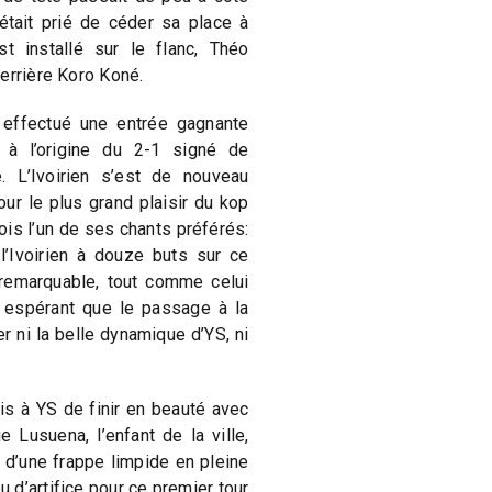
était prié de céder sa place à
t installé sur le flanc, Théo
errière Koro Koné.
s effectué une entrée gagnante
 à l’origine du 2-1 signé de
. L’Ivoirien s’est de nouveau
our le plus grand plaisir du kop
ois l’un de ses chants préférés:
l’Ivoirien à douze buts sur ce
é remarquable, tout comme celui
 espérant que le passage à la
r ni la belle dynamique d’YS, ni
s à YS de finir en beauté avec
Lusuena, l’enfant de la ville,
, d’une frappe limpide en pleine
u d’artifice pour ce premier tour