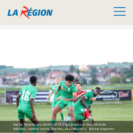
Sacha Tavares (au centre) et YS II ont poursuivi leur série de
défaites, samedi contre Monthey, aux Peupliers. Michel duperrex