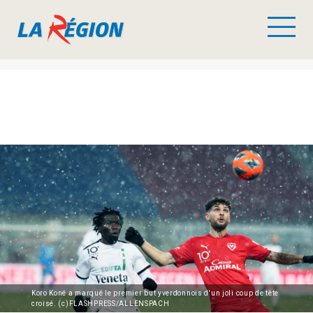
Koro Koné a marqué le premier but yverdonnois d'un joli coup de tête
croisé. (c)FLASHPRESS/ALLENSPACH