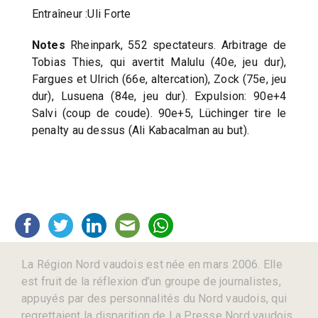
Entraîneur :Uli Forte
Notes
Rheinpark, 552 spectateurs. Arbitrage de
Tobias Thies, qui avertit Malulu (40e, jeu dur),
Fargues et Ulrich (66e, altercation), Zock (75e, jeu
dur), Lusuena (84e, jeu dur). Expulsion: 90e+4
Salvi (coup de coude). 90e+5, Lüchinger tire le
penalty au dessus (Ali Kabacalman au but).
La Région Nord vaudois est née en mars 2006. Elle
est fruit de la réflexion d’un groupe de journalistes,
appuyés par des personnalités du Nord vaudois, qui
regrettaient la disparition de La Presse Nord vaudois,