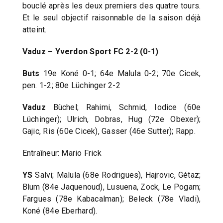
bouclé après les deux premiers des quatre tours.
Et le seul objectif raisonnable de la saison déjà
atteint.
Vaduz – Yverdon Sport FC 2-2 (0-1)
Buts
19e Koné 0-1; 64e Malula 0-2; 70e Cicek,
pen. 1-2; 80e Lüchinger 2-2
Vaduz
Büchel; Rahimi, Schmid, Iodice (60e
Lüchinger); Ulrich, Dobras, Hug (72e Obexer);
Gajic, Ris (60e Cicek), Gasser (46e Sutter); Rapp.
Entraîneur: Mario Frick
YS
Salvi; Malula (68e Rodrigues), Hajrovic, Gétaz;
Blum (84e Jaquenoud), Lusuena, Zock, Le Pogam;
Fargues (78e Kabacalman); Beleck (78e Vladi),
Koné (84e Eberhard).