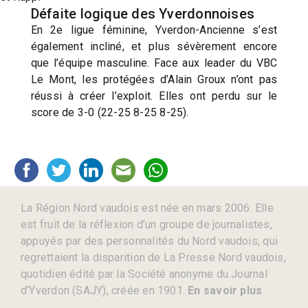
Défaite logique des Yverdonnoises
En 2e ligue féminine, Yverdon-Ancienne s’est
également incliné, et plus sévèrement encore
que l’équipe masculine. Face aux leader du VBC
Le Mont, les protégées d’Alain Groux n’ont pas
réussi à créer l’exploit. Elles ont perdu sur le
score de 3-0 (22-25 8-25 8-25).
La Région Nord vaudois est née en mars 2006. Elle
est fruit de la réflexion d’un groupe de journalistes,
appuyés par des personnalités du Nord vaudois, qui
regrettaient la disparition de La Presse Nord vaudois,
quotidien édité par la Société anonyme du Journal
d’Yverdon (SAJY), créée en 1901.
En savoir plus