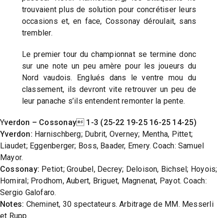
trouvaient plus de solution pour concrétiser leurs
occasions et, en face, Cossonay déroulait, sans
trembler.
Le premier tour du championnat se termine donc
sur une note un peu amère pour les joueurs du
Nord vaudois. Englués dans le ventre mou du
classement, ils devront vite retrouver un peu de
leur panache s’ils entendent remonter la pente.
Y
verdon – Cossonay 1-3 (25-22 19-25 16-25 14-25)
Yverdon:
Harnischberg; Dubrit, Overney; Mentha, Pittet;
Liaudet; Eggenberger; Boss, Baader, Emery. Coach: Samuel
Mayor.
Cossonay:
Petiot; Groubel, Decrey; Deloison, Bichsel; Hoyois;
Homiral; Prodhom, Aubert, Briguet, Magnenat, Payot. Coach:
Sergio Galofaro.
Notes:
Cheminet, 30 spectateurs. Arbitrage de MM. Messerli
et Rupp.