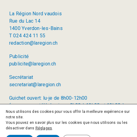
La Région Nord vaudois
Rue du Lac 14
1400 Yverdon-les-Bains
T 024 424 11 55
redaction@laregion.ch
Publicité
publicite@laregion.ch
Secrétariat
secretariat@laregion.ch
Guichet ouvert: lu-je de 8h00-12h00
(permanence téléphonique: 8h00 à 12h00 et 13h00 à
Nous utilisons des cookies pour vous offrir la meilleure expérience sur
17h00)
notre site.
Vous pouvez en savoir plus sur les cookies que nous utilisons ou les
© 2026 La Région SA
désactiver dans
Réglages
.
Politique de confidentialité