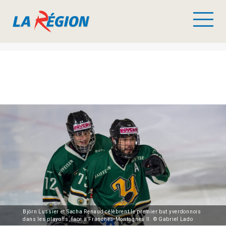
Björn Lussier et Sacha Renaud célèbrent le premier but yverdonnois
dans les playoffs, face à Franches-Montagnes II. © Gabriel Lado