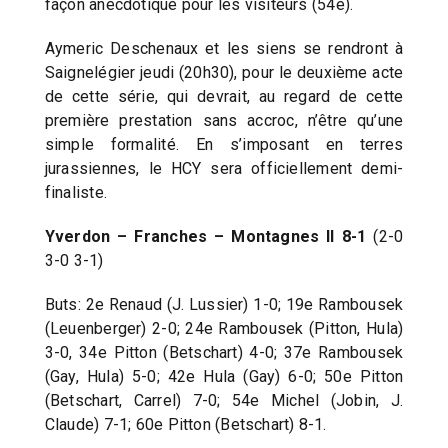
façon anecdotique pour les visiteurs (54e).
Aymeric Deschenaux et les siens se rendront à
Saignelégier jeudi (20h30), pour le deuxième acte
de cette série, qui devrait, au regard de cette
première prestation sans accroc, n’être qu’une
simple formalité. En s’imposant en terres
jurassiennes, le HCY sera officiellement demi-
finaliste.
Yverdon – Franches – Montagnes II
8-1
(2-0
3-0 3-1)
Buts: 2e Renaud (J. Lussier) 1-0; 19e Rambousek
(Leuenberger) 2-0; 24e Rambousek (Pitton, Hula)
3-0, 34e Pitton (Betschart) 4-0; 37e Rambousek
(Gay, Hula) 5-0; 42e Hula (Gay) 6-0; 50e Pitton
(Betschart, Carrel) 7-0; 54e Michel (Jobin, J.
Claude) 7-1; 60e Pitton (Betschart) 8-1.