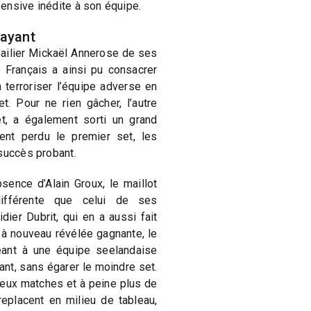
ensive inédite à son équipe.
payant
’ailier Mickaël Annerose de ses
e Français a ainsi pu consacrer
à terroriser l’équipe adverse en
t. Pour ne rien gâcher, l’autre
et, a également sorti un grand
ent perdu le premier set, les
succès probant.
sence d’Alain Groux, le maillot
différente que celui de ses
dier Dubrit, qui en a aussi fait
 à nouveau révélée gagnante, le
eant à une équipe seelandaise
ant, sans égarer le moindre set.
deux matches et à peine plus de
eplacent en milieu de tableau,