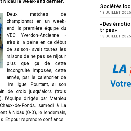
t Nidau le week-end dernier.
Sociétés loc
18 JUILLET 202
Deux matches de
championnat en un week-
«Des émotio
end: la première équipe du
tripes»
VBC Yverdon-Ancienne -
18 JUILLET 202
très à la peine en ce début
de saison- avait toutes les
raisons de ne pas se réjouir
plus que ça de cette
incongruité imposée, cette
année, par le calendrier de
1re ligue. Pourtant, si son
n de croix jusqu’alors (trois
), l’équipe dirigée par Mathieu
La Chaux-de-Fonds, samedi à La
ent à Nidau (0-3), le lendemain,
ès. Et pour reprendre confiance.