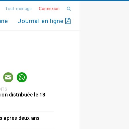
Tout-ménage
Connexion
une
Journal en ligne
ENTS
ion distribuée le 18
5
s après deux ans
5