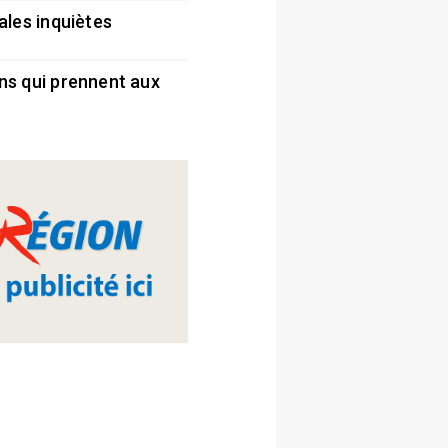
ales inquiètes
5
ns qui prennent aux
5