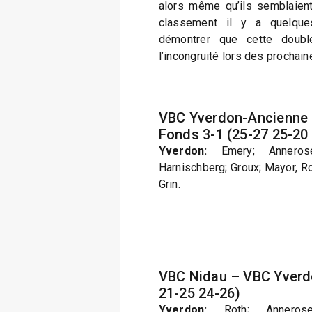
alors même qu’ils semblaien
classement il y a quelque
démontrer que cette doubl
l’incongruité lors des prochai
VBC Yverdon-Ancienne 
Fonds 3-1 (25-27 25-20
Yverdon:
Emery; Annerose,
Harnischberg; Groux; Mayor, Ro
Grin.
VBC Nidau – VBC Yverd
21-25 24-26)
Yverdon:
Roth; Annerose,