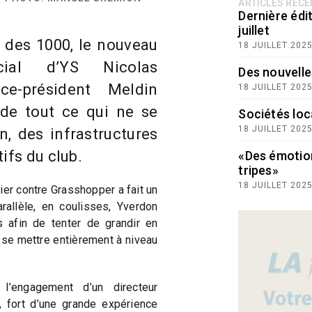
ARTICLES RÉC
Dernière édit
juillet
b des 1000, le nouveau
18 JUILLET 202
cial d’YS Nicolas
Des nouvelle
e-président Meldin
18 JUILLET 202
 de tout ce qui ne se
Sociétés loc
18 JUILLET 202
in, des infrastructures
ifs du club.
«Des émotio
tripes»
18 JUILLET 202
ier contre Grasshopper a fait un
rallèle, en coulisses, Yverdon
 afin de tenter de grandir en
se mettre entièrement à niveau
l’engagement d’un directeur
 fort d’une grande expérience