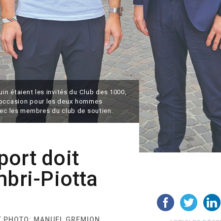
uin étaient les invités du Club des 1000,
L’occasion pour les deux hommes
vec les membres du club de soutien.
ort doit
mbri-Piotta
ET PHOTO: MANUEL GREMION