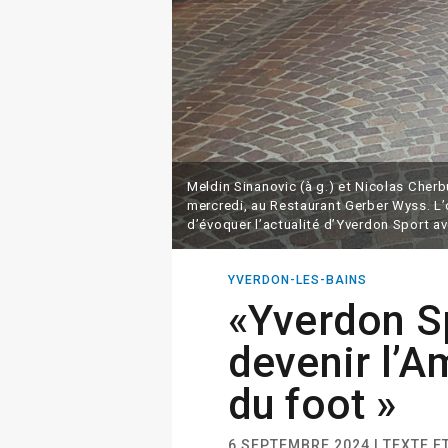
Meldin Sinanovic (à g.) et Nicolas Cherb
mercredi, au Restaurant Gerber Wyss. 
d’évoquer l’actualité d’Yverdon Sport a
YVERDON-LES-BAINS
«Yverdon Sp
devenir l’A
du foot »
6 SEPTEMBRE 2024 | TEXTE 