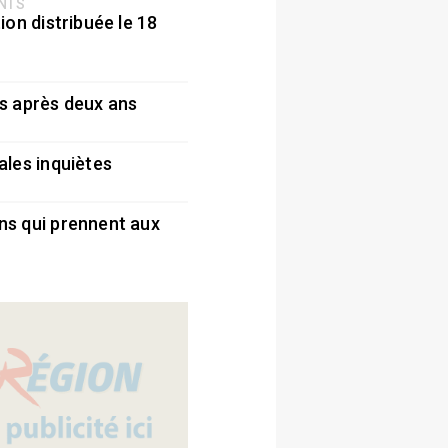
ENTS
ion distribuée le 18
5
s après deux ans
5
ales inquiètes
5
ns qui prennent aux
5