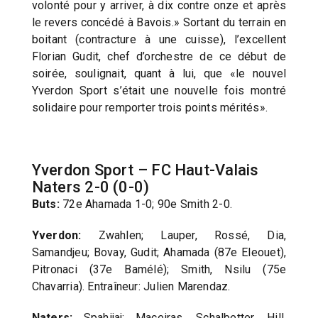
volonté pour y arriver, à dix contre onze et après
le revers concédé à Bavois.» Sortant du terrain en
boitant (contracture à une cuisse), l’excellent
Florian Gudit, chef d’orchestre de ce début de
soirée, soulignait, quant à lui, que «le nouvel
Yverdon Sport s’était une nouvelle fois montré
solidaire pour remporter trois points mérités».
Yverdon Sport – FC Haut-Valais
Naters 2-0 (0-0)
Buts:
72e Ahamada 1-0; 90e Smith 2-0.
Yverdon:
Zwahlen; Lauper, Rossé, Dia,
Samandjeu; Bovay, Gudit; Ahamada (87e Eleouet),
Pitronaci (37e Bamélé); Smith, Nsilu (75e
Chavarria). Entraîneur: Julien Marendaz.
Naters:
Spahijaj; Maceiras, Schalbetter, Hill,