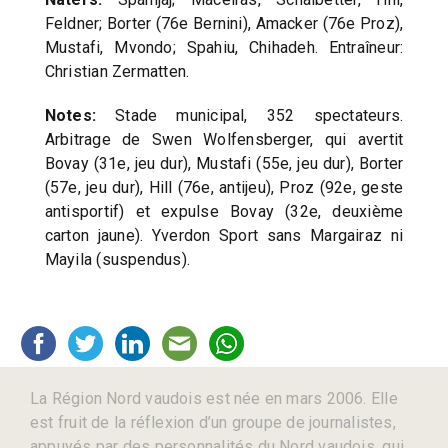
Feldner; Borter (76e Bernini), Amacker (76e Proz),
Mustafi, Mvondo; Spahiu, Chihadeh. Entraîneur:
Christian Zermatten.
Notes:
Stade municipal, 352 spectateurs.
Arbitrage de Swen Wolfensberger, qui avertit
Bovay (31e, jeu dur), Mustafi (55e, jeu dur), Borter
(57e, jeu dur), Hill (76e, antijeu), Proz (92e, geste
antisportif) et expulse Bovay (32e, deuxième
carton jaune). Yverdon Sport sans Margairaz ni
Mayila (suspendus).
La Région Nord vaudois est née en mars 2006. Elle
est fruit de la réflexion d’un groupe de journalistes,
appuyés par des personnalités du Nord vaudois, qui