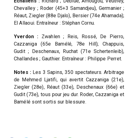
Echallens :
Richard ; Debluë, Amougou, Veuthey,
Chevalley ; Roder (45+3 Samandjeu), Germanier ;
Réaut, Ziegler (88e Djalo), Bersier (74e Ahamada);
El Allaoui. Entraîneur : Stéphan Cornu.
Yverdon :
Zwahlen ; Reis, Rossé, De Pierro,
Cazzaniga (65e Bamélé, 78e Hill); Chappuis,
Gudit ; Deschenaux, Ruchat (71e Schertenleib),
Challandes ; Gauthier. Entraîneur : Philippe Perret.
Notes :
Les 3 Sapins, 350 spectateurs. Arbitrage
de Mehmed Ljatifi, qui avertit Cazzaniga (21e),
Ziegler (28e), Réaut (33e), Deschenaux (66e) et
Gudit (73e), tous pour jeu dur. Roder, Cazzaniga et
Bamélé sont sortis sur blessure.