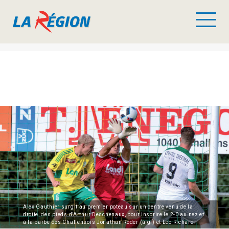
Alex Gauthier surgit au premier poteau sur un centre venu de la
droite, des pieds d’Arthur Deschenaux, pour inscrire le 2-0 au nez et
à la barbe des Challensois Jonathan Roder (à g.) et Léo Richard.