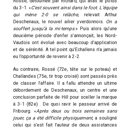
Rossé, détournée par Richard, qui avait le poids
du 3-1. «
C’est souvent ainsi dans le foot. L’équipe
qui mène 2-0 se relâche
, relevait Arthur
Deschenaux, le nouvel ailier yverdonnois.
On a
souffert jusqu’à la mi-temps.
» Puis alors qu’une
deuxième période d’enfer s’annonçait, les Nord-
Vaudois ont évolué avec beaucoup d’application
et de sérénité. A tel point qu’Echallens n’a jamais
eu l’opportunité de revenir à 2-2.
Au contraire, Rossé (72e, tête sur le poteau) et
Challandes (75e, tir trop croisé) sont passés près
de classer l’affaire. Il a fallu attendre un ultime
débordement de Deschenaux, un centre et une
conclusion parfaite de Hill pour sceller la marque
à 3-1 (82e) . De quoi ravir le passeur arrivé de
Fribourg. «
Après deux ou trois semaines sans
jouer, ça a été difficile physiquement
, a souligné
celui qui s’est fait l’auteur de deux assistances