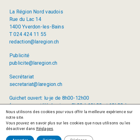
La Région Nord vaudois
Rue du Lac 14
1400 Yverdon-les-Bains
T 024 424 11 55
redaction@laregion.ch
Publicité
publicite@laregion.ch
Secrétariat
secretariat@laregion.ch
Guichet ouvert: lu-je de 8h00-12h00
(permanence téléphonique: 8h00 à 12h00 et 13h00 à
Nous utilisons des cookies pour vous offrir la meilleure expérience sur
17h00)
notre site.
Vous pouvez en savoir plus sur les cookies que nous utilisons ou les
© 2026 La Région SA
désactiver dans
Réglages
.
Politique de confidentialité