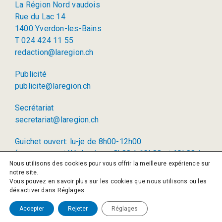
La Région Nord vaudois
Rue du Lac 14
1400 Yverdon-les-Bains
T 024 424 11 55
redaction@laregion.ch
Publicité
publicite@laregion.ch
Secrétariat
secretariat@laregion.ch
Guichet ouvert: lu-je de 8h00-12h00
(permanence téléphonique: 8h00 à 12h00 et 13h00 à
Nous utilisons des cookies pour vous offrir la meilleure expérience sur
17h00)
notre site.
Vous pouvez en savoir plus sur les cookies que nous utilisons ou les
© 2026 La Région SA
désactiver dans
Réglages
.
Politique de confidentialité
Accepter
Rejeter
Réglages