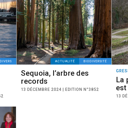
 DIVERS
ACTUALITÉ
BIODIVERSITÉ
GRES
Sequoia, l’arbre des
La 
records
es
13 DÉCEMBRE 2024 | EDITION N°3852
52
13 DÉ