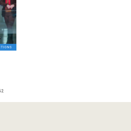
CTIONS
52