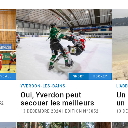
EYBALL
SPORT
HOCKEY
YVERDON-LES-BAINS
L'AB
Oui, Yverdon peut
Un 
secouer les meilleurs
un
52
13 DÉCEMBRE 2024 | EDITION N°3852
13 D