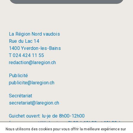
La Région Nord vaudois
Rue du Lac 14
1400 Yverdon-les-Bains
T 024 424 11 55
redaction@laregion.ch
Publicité
publicite@laregion.ch
Secrétariat
secretariat@laregion.ch
Guichet ouvert: lu-je de 8h00-12h00
(permanence téléphonique: 8h00 à 12h00 et 13h00 à
Nous utilisons des cookies pour vous offrir la meilleure expérience sur
17h00)