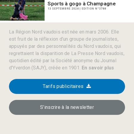
Sports à gogo à Champagne
13 SEPTEMBRE 2024 | EDITION N°3788
La Région Nord vaudois est née en mars 2006. Elle
est fruit de la réflexion d’un groupe de journalistes,
appuyés par des personnalités du Nord vaudois, qui
regrettaient la disparition de La Presse Nord vaudois,
quotidien édité par la Société anonyme du Journal
d’Yverdon (SAJY), créée en 1901.
En savoir plus
Tarifs publicitaires
S’inscrire à la newsletter