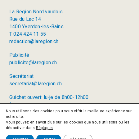
La Région Nord vaudois
Rue du Lac 14
1400 Yverdon-les-Bains
T 024 424 11 55
redaction@laregion.ch
Publicité
publicite@laregion.ch
Secrétariat
secretariat@laregion.ch
Guichet ouvert: lu-je de 8h00-12h00
(permanence téléphonique: 8h00 à 12h00 et 13h00 à
Nous utilisons des cookies pour vous offrir la meilleure expérience sur
17h00)
notre site.
Vous pouvez en savoir plus sur les cookies que nous utilisons ou les
© 2026 La Région SA
désactiver dans
Réglages
.
Politique de confidentialité