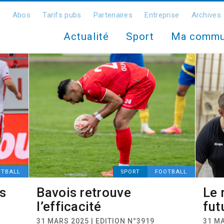
Abos
Tarifs pubs
Partenaires
Entreprise
Archives
Actualité
Sport
Ma comm
OTBALL
SPORT
FOOTBALL
s
Bavois retrouve
Le 
l’efficacité
fut
31 MARS 2025 | EDITION N°3919
31 MA