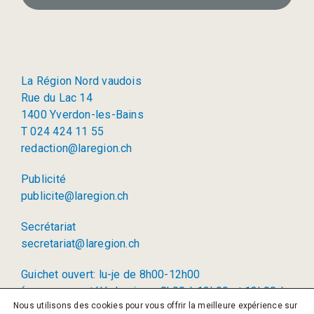
La Région Nord vaudois
Rue du Lac 14
1400 Yverdon-les-Bains
T 024 424 11 55
redaction@laregion.ch
Publicité
publicite@laregion.ch
Secrétariat
secretariat@laregion.ch
Guichet ouvert: lu-je de 8h00-12h00
(permanence téléphonique: 8h00 à 12h00 et 13h00 à
Nous utilisons des cookies pour vous offrir la meilleure expérience sur
17h00)