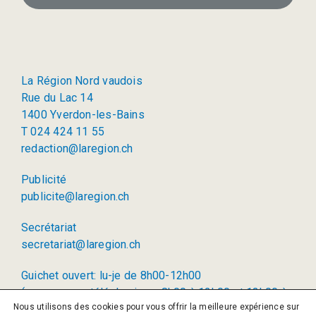
La Région Nord vaudois
Rue du Lac 14
1400 Yverdon-les-Bains
T 024 424 11 55
redaction@laregion.ch
Publicité
publicite@laregion.ch
Secrétariat
secretariat@laregion.ch
Guichet ouvert: lu-je de 8h00-12h00
(permanence téléphonique: 8h00 à 12h00 et 13h00 à
Nous utilisons des cookies pour vous offrir la meilleure expérience sur
17h00)