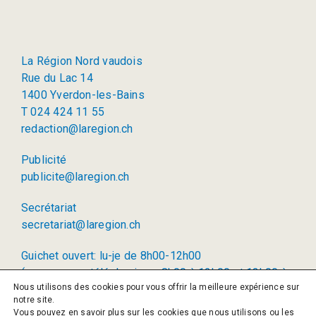
La Région Nord vaudois
Rue du Lac 14
1400 Yverdon-les-Bains
T 024 424 11 55
redaction@laregion.ch
Publicité
publicite@laregion.ch
Secrétariat
secretariat@laregion.ch
Guichet ouvert: lu-je de 8h00-12h00
(permanence téléphonique: 8h00 à 12h00 et 13h00 à
Nous utilisons des cookies pour vous offrir la meilleure expérience sur
17h00)
notre site.
Vous pouvez en savoir plus sur les cookies que nous utilisons ou les