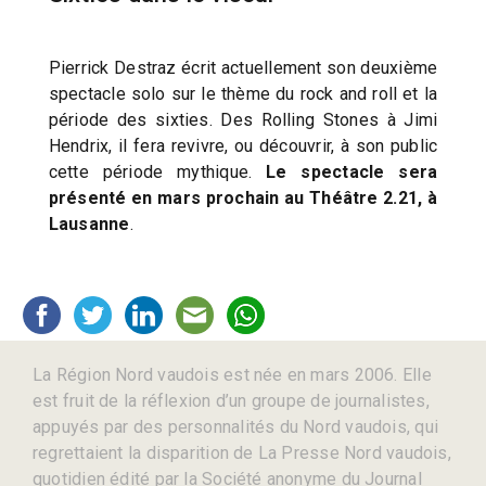
Pierrick Destraz écrit actuellement son deuxième
spectacle solo sur le thème du rock and roll et la
période des sixties. Des Rolling Stones à Jimi
Hendrix, il fera revivre, ou découvrir, à son public
cette période mythique.
Le spectacle sera
présenté en mars prochain au Théâtre 2.21, à
Lausanne
.
La Région Nord vaudois est née en mars 2006. Elle
est fruit de la réflexion d’un groupe de journalistes,
appuyés par des personnalités du Nord vaudois, qui
regrettaient la disparition de La Presse Nord vaudois,
quotidien édité par la Société anonyme du Journal