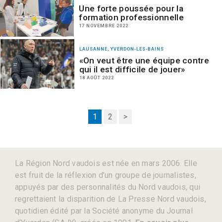
Une forte poussée pour la
formation professionnelle
17 NOVEMBRE 2022
LAUSANNE, YVERDON-LES-BAINS
«On veut être une équipe contre
qui il est difficile de jouer»
18 AOÛT 2022
1
2
>
La Région Nord vaudois est née en mars 2006. Elle
est fruit de la réflexion d’un groupe de journalistes,
appuyés par des personnalités du Nord vaudois, qui
regrettaient la disparition de La Presse Nord vaudois,
quotidien édité par la Société anonyme du Journal