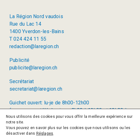
La Région Nord vaudois
Rue du Lac 14
1400 Yverdon-les-Bains
T 024 424 11 55
redaction@laregion.ch
Publicité
publicite@laregion.ch
Secrétariat
secretariat@laregion.ch
Guichet ouvert: lu-je de 8h00-12h00
(permanence téléphonique: 8h00 à 12h00 et 13h00 à
Nous utilisons des cookies pour vous offrir la meilleure expérience sur
17h00)
notre site.
Vous pouvez en savoir plus sur les cookies que nous utilisons ou les
© 2026 La Région SA
désactiver dans
Réglages
.
Politique de confidentialité