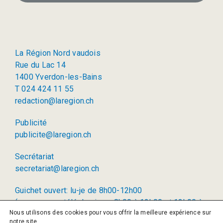
La Région Nord vaudois
Rue du Lac 14
1400 Yverdon-les-Bains
T 024 424 11 55
redaction@laregion.ch
Publicité
publicite@laregion.ch
Secrétariat
secretariat@laregion.ch
Guichet ouvert: lu-je de 8h00-12h00
(permanence téléphonique: 8h00 à 12h00 et 13h00 à
Nous utilisons des cookies pour vous offrir la meilleure expérience sur
17h00)
notre site.