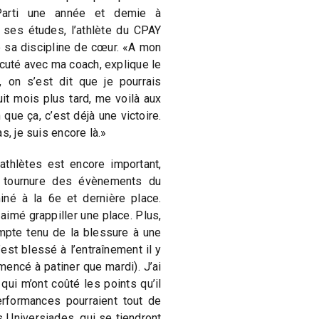
Parti une année et demie à
ses études, l’athlète du CPAY
e sa discipline de cœur. «A mon
iscuté avec ma coach, explique le
, on s’est dit que je pourrais
uit mois plus tard, me voilà aux
ue ça, c’est déjà une victoire.
s, je suis encore là.»
 athlètes est encore important,
a tournure des évènements du
iné à la 6e et dernière place.
aimé grappiller une place. Plus,
compte tenu de la blessure à une
s’est blessé à l’entraînement il y
encé à patiner que mardi). J’ai
ui m’ont coûté les points qu’il
rformances pourraient tout de
 Universiades, qui se tiendront