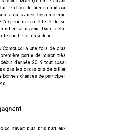
raducci. Mais ça, on le savait
ait le choix de tirer un trait sur
niors qui avaient lieu en même
e l’expérience en élite et de se
ttend à ce niveau. Dans cette
 été une belle réussite.»
 Coraducci a une fois de plus
remière partie de raison très
n début d’année 2019 tout aussi
as pas les occasions de briller
e bonnes chances de participer,
rs.
 gagnant
dice n’avait plus pris part aux