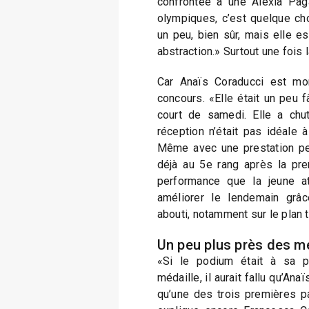
confrontée à une Alexia Paga
olympiques, c’est quelque cho
un peu, bien sûr, mais elle es
abstraction.» Surtout une fois 
Car Anaïs Coraducci est mo
concours. «Elle était un peu 
court de samedi. Elle a chut
réception n’était pas idéale à 
Même avec une prestation perf
déjà au 5e rang après la pre
performance que la jeune a
améliorer le lendemain grâ
abouti, notamment sur le plan 
Un peu plus près des me
«Si le podium était à sa p
médaille, il aurait fallu qu’Anaï
qu’une des trois premières 