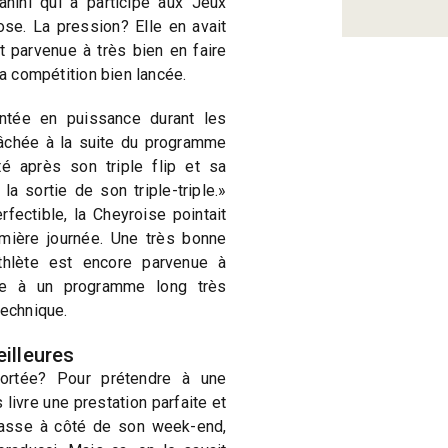
nini qui a participé aux Jeux
se. La pression? Elle en avait
t parvenue à très bien en faire
la compétition bien lancée.
ntée en puissance durant les
fâchée à la suite du programme
é après son triple flip et sa
la sortie de son triple-triple.»
ectible, la Cheyroise pointait
mière journée. Une très bonne
thlète est encore parvenue à
ce à un programme long très
technique.
illeures
ortée? Pour prétendre à une
s livre une prestation parfaite et
passe à côté de son week-end,