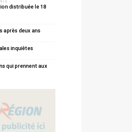
ENTS
ion distribuée le 18
5
s après deux ans
5
ales inquiètes
5
ns qui prennent aux
5