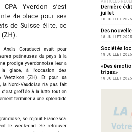
ARTICLES RÉC
u CPA Yverdon s’est
Dernière édit
juillet
ente 4e place pour ses
18 JUILLET 202
s de Suisse élite, ce
Des nouvelle
 (ZH).
18 JUILLET 202
Sociétés loc
e, Anaïs Coraducci avait pour
18 JUILLET 202
leures patineuses du pays à la
une prodige yverdonnoise leur a
«Des émotio
 la glace, à l’occasion des
tripes»
 Wetzikon (ZH). Et pour sa
18 JUILLET 202
, la Nord-Vaudoise n’a pas fait
 s’est greffée à la lutte tout en
alement terminer à une splendide
grandiose, se réjouit Francesca,
ant le week-end. Se retrouver