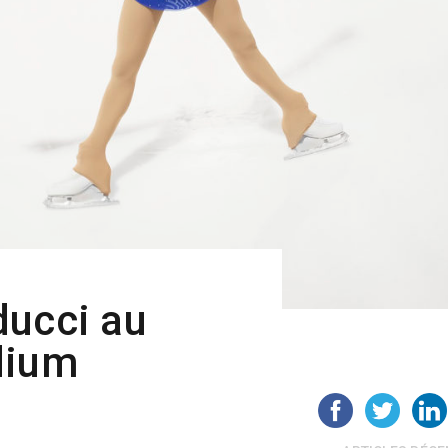
ducci au
dium