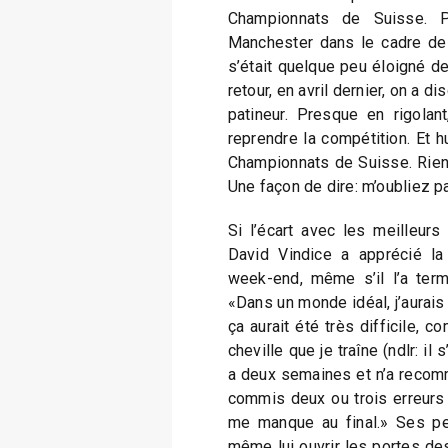
Championnats de Suisse. 
Manchester dans le cadre de 
s’était quelque peu éloigné d
retour, en avril dernier, on a d
patineur. Presque en rigolant
reprendre la compétition. Et h
Championnats de Suisse. Rien q
Une façon de dire: m’oubliez pa
Si l’écart avec les meilleurs
David Vindice a apprécié l
week-end, même s’il l’a term
«Dans un monde idéal, j’aurais 
ça aurait été très difficile, 
cheville que je traîne (ndlr: il 
a deux semaines et n’a recomm
commis deux ou trois erreurs q
me manque au final.» Ses pe
même lui ouvrir les portes des