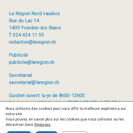
La Région Nord vaudois
Rue du Lac 14
1400 Yverdon-les-Bains
T 024 424 11 55
redaction@laregion.ch
Publicité
publicite@laregion.ch
Secrétariat
secretariat@laregion.ch
Guichet ouvert: lu-je de 8h00-12h00
(permanence téléphonique: 8h00 à 12h00 et 13h00 à
Nous utilisons des cookies pour vous offrir la meilleure expérience sur
17h00)
notre site.
Vous pouvez en savoir plus sur les cookies que nous utilisons ou les
© 2026 La Région SA
désactiver dans
Réglages
.
Politique de confidentialité