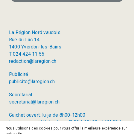
La Région Nord vaudois
Rue du Lac 14
1400 Yverdon-les-Bains
T 024 424 11 55
redaction@laregion.ch
Publicité
publicite@laregion.ch
Secrétariat
secretariat@laregion.ch
Guichet ouvert: lu-je de 8h00-12h00
(permanence téléphonique: 8h00 à 12h00 et 13h00 à
Nous utilisons des cookies pour vous offrir la meilleure expérience sur
17h00)
notre site.