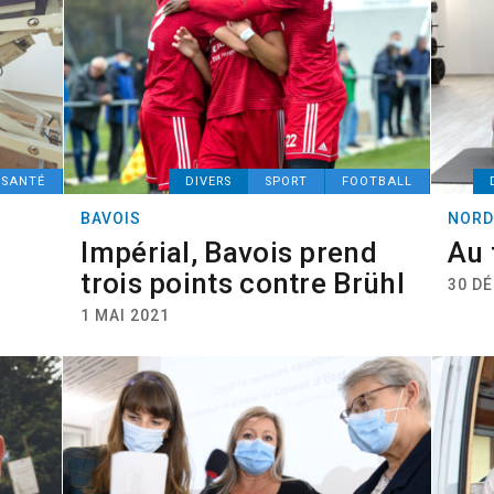
SANTÉ
DIVERS
SPORT
FOOTBALL
BAVOIS
NORD
Impérial, Bavois prend
Au 
trois points contre Brühl
30 D
1 MAI 2021