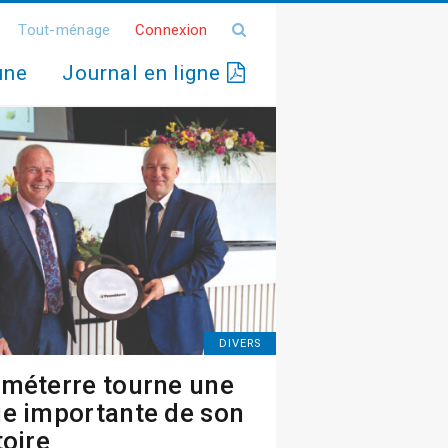
Tout-ménage
Connexion
une
Journal en ligne
DIVERS
méterre tourne une
e importante de son
toire