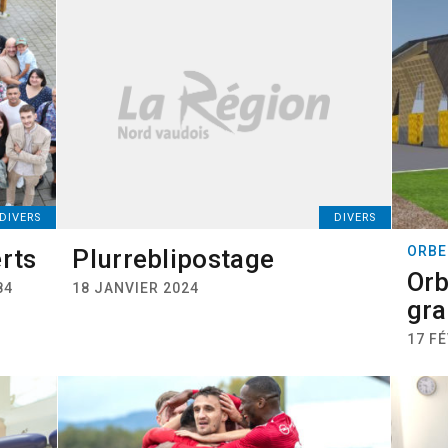
DIVERS
DIVERS
ORBE
erts
Plurreblipostage
Orb
84
18 JANVIER 2024
gra
17 FÉ