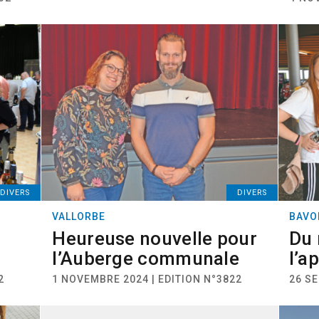
DIVERS
DIVERS
VALLORBE
BAVO
Heureuse nouvelle pour
Du 
l’Auberge communale
l’a
2
1 NOVEMBRE 2024 | EDITION N°3822
26 SE