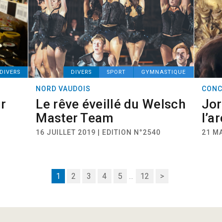
DIVERS
DIVERS
SPORT
GYMNASTIQUE
NORD VAUDOIS
CONC
ur
Le rêve éveillé du Welsch
Jor
Master Team
l’a
16 JUILLET 2019 | EDITION N°2540
21 MA
1
2
3
4
5
...
12
>