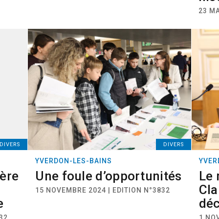
23 MA
DIVERS
DIVERS
YVERDON-LES-BAINS
YVER
père
Une foule d’opportunités
Le 
Cla
15 NOVEMBRE 2024 | EDITION N°3832
e
dé
32
1 NO