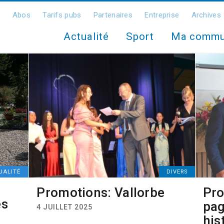
Abos
Tarifs pubs
Partenaires
Entreprise
Archives
Actualité
Sport
Ma comm
UALITÉ
DIVERS
Promotions: Vallorbe
Pro
es
pag
4 JUILLET 2025
his