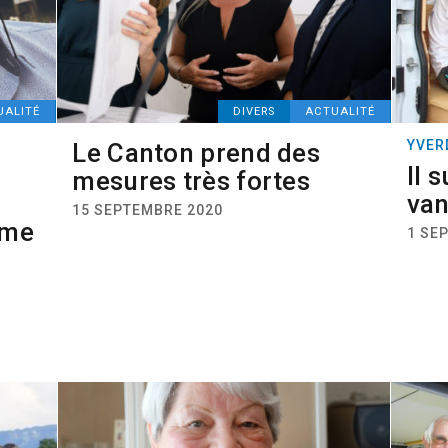
UALITÉ
DIVERS
ACTUALITÉ
YVER
Le Canton prend des
Il 
mesures très fortes
va
15 SEPTEMBRE 2020
mme
1 SE