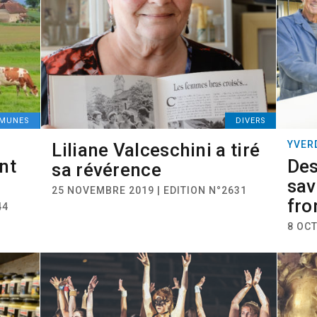
MUNES
DIVERS
YVER
Liliane Valceschini a tiré
nt
Des
sa révérence
sav
25 NOVEMBRE 2019 | EDITION N°2631
fro
44
8 OCT