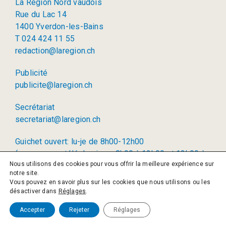
La Région Nord vaudois
Rue du Lac 14
1400 Yverdon-les-Bains
T 024 424 11 55
redaction@laregion.ch
Publicité
publicite@laregion.ch
Secrétariat
secretariat@laregion.ch
Guichet ouvert: lu-je de 8h00-12h00
(permanence téléphonique: 8h00 à 12h00 et 13h00 à
Nous utilisons des cookies pour vous offrir la meilleure expérience sur
17h00)
notre site.
Vous pouvez en savoir plus sur les cookies que nous utilisons ou les
© 2026 La Région SA
désactiver dans
Réglages
.
Politique de confidentialité
Accepter
Rejeter
Réglages