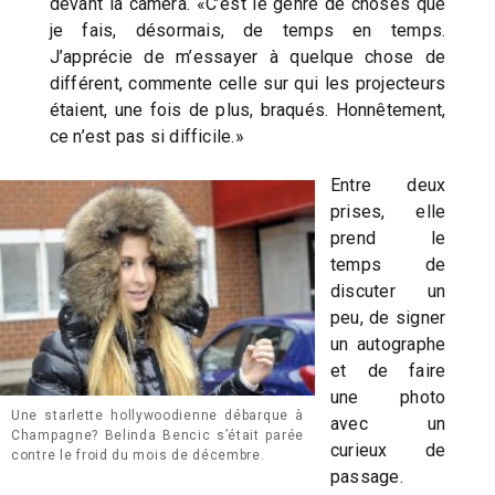
devant la caméra. «C’est le genre de choses que
je fais, désormais, de temps en temps.
J’apprécie de m’essayer à quelque chose de
différent, commente celle sur qui les projecteurs
étaient, une fois de plus, braqués. Honnêtement,
ce n’est pas si difficile.»
Entre deux
prises, elle
prend le
temps de
discuter un
peu, de signer
un autographe
et de faire
une photo
Une starlette hollywoodienne débarque à
avec un
Champagne? Belinda Bencic s’était parée
curieux de
contre le froid du mois de décembre.
passage.