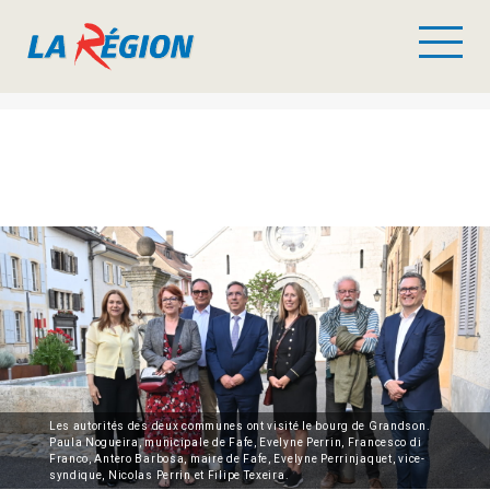
Les autorités des deux communes ont visité le bourg de Grandson.
Paula Nogueira, municipale de Fafe, Evelyne Perrin, Francesco di
Franco, Antero Barbosa, maire de Fafe, Evelyne Perrinjaquet, vice-
syndique, Nicolas Perrin et Filipe Texeira.