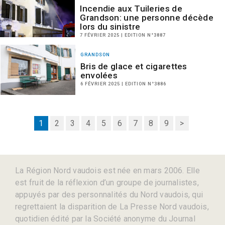
Incendie aux Tuileries de
Grandson: une personne décède
lors du sinistre
7 FÉVRIER 2025 | EDITION N°3887
GRANDSON
Bris de glace et cigarettes
envolées
6 FÉVRIER 2025 | EDITION N°3886
1
2
3
4
5
6
7
8
9
>
La Région Nord vaudois est née en mars 2006. Elle
est fruit de la réflexion d’un groupe de journalistes,
appuyés par des personnalités du Nord vaudois, qui
regrettaient la disparition de La Presse Nord vaudois,
quotidien édité par la Société anonyme du Journal