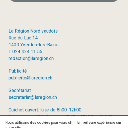
La Région Nord vaudois
Rue du Lac 14
1400 Yverdon-les-Bains
T 024 424 11 55
redaction@laregion.ch
Publicité
publicite@laregion.ch
Secrétariat
secretariat@laregion.ch
Guichet ouvert: lu-je de 8h00-12h00
(permanence téléphonique: 8h00 à 12h00 et 13h00 à
Nous utilisons des cookies pour vous offrir la meilleure expérience sur
17h00)
notre site.