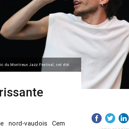
ic du Montreux Jazz Festival, cet été.
orissante
ste nord-vaudois Cem