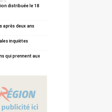
ENTS
ion distribuée le 18
5
s après deux ans
5
ales inquiètes
5
ns qui prennent aux
5