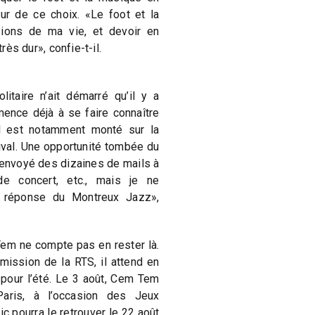
leur de ce choix. «Le foot et la
ions de ma vie, et devoir en
très dur», confie-t-il.
itaire n’ait démarré qu’il y a
nce déjà à se faire connaître
il est notamment monté sur la
val. Une opportunité tombée du
ai envoyé des dizaines de mails à
de concert, etc., mais je ne
e réponse du Montreux Jazz»,
Tem ne compte pas en rester là.
ission de la RTS, il attend en
pour l’été. Le 3 août, Cem Tem
aris, à l’occasion des Jeux
c pourra le retrouver le 22 août