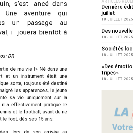
ARTICLES RÉC
uin, s’est lancé dans
Dernière édit
. Une aventure qui
juillet
18 JUILLET 202
rès un passage au
Des nouvelle
l, il jouera bientôt à
18 JUILLET 202
Sociétés loc
18 JUILLET 202
tos: DR
«Des émotio
artie de ma vie !» Né dans une
tripes»
rt et un instrument était une
18 JUILLET 202
que sorte, toujours été destiné
malgré les apparences, le jeune
nté sa vie uniquement sur la
il a effectivement pratiqué le
nis et le football, avant de ne
t le foot, dès ses 15 ans.
es, lors de son arrivée au