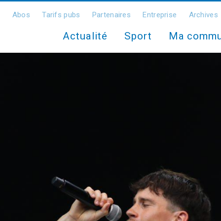
Abos
Tarifs pubs
Partenaires
Entreprise
Archives
Actualité
Sport
Ma comm