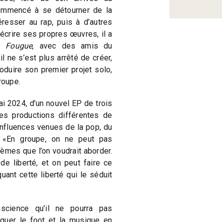
mmencé à se détourner de la
resser au rap, puis à d’autres
écrire ses propres œuvres, il a
a Fougue
, avec des amis du
l ne s’est plus arrêté de créer,
oduire son premier projet solo,
roupe.
ai 2024, d’un nouvel EP de trois
 Des productions différentes de
influences venues de la pop, du
. «En groupe, on ne peut pas
èmes que l’on voudrait aborder.
e liberté, et on peut faire ce
quant cette liberté qui le séduit
cience qu’il ne pourra pas
iquer le foot et la musique en