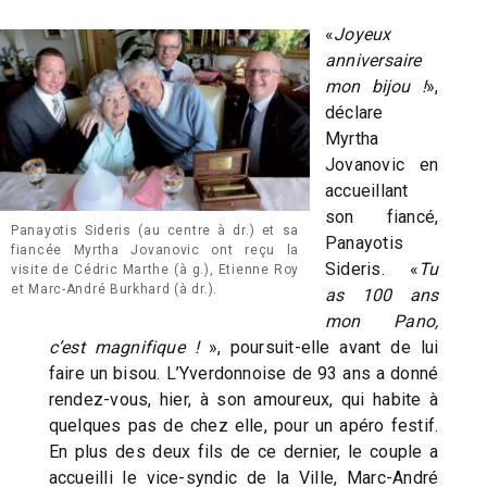
«
Joyeux
anniversaire
mon bijou !
»,
déclare
Myrtha
Jovanovic en
accueillant
son fiancé,
Panayotis Sideris (au centre à dr.) et sa
Panayotis
fiancée Myrtha Jovanovic ont reçu la
Sideris. «
Tu
visite de Cédric Marthe (à g.), Etienne Roy
et Marc-André Burkhard (à dr.).
as 100 ans
mon Pano,
c’est magnifique !
», poursuit-elle avant de lui
faire un bisou. L’Yverdonnoise de 93 ans a donné
rendez-vous, hier, à son amoureux, qui habite à
quelques pas de chez elle, pour un apéro festif.
En plus des deux fils de ce dernier, le couple a
accueilli le vice-syndic de la Ville, Marc-André