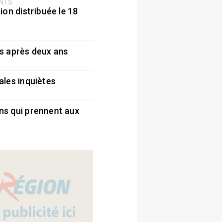
ENTS
ion distribuée le 18
5
s après deux ans
5
ales inquiètes
5
ns qui prennent aux
5