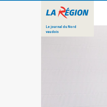
Le journal du Nord
vaudois