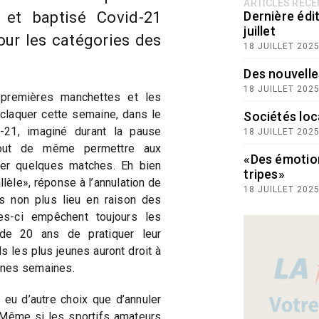
ARTICLES RÉC
 et baptisé Covid-21
Dernière édit
juillet
our les catégories des
18 JUILLET 202
Des nouvelle
18 JUILLET 202
 premières manchettes et les
claquer cette semaine, dans le
Sociétés loc
-21, imaginé durant la pause
18 JUILLET 202
tout de même permettre aux
«Des émotio
ter quelques matches. Eh bien
tripes»
lèle», réponse à l’annulation de
18 JUILLET 202
pas non plus lieu en raison des
les-ci empêchent toujours les
de 20 ans de pratiquer leur
s les plus jeunes auront droit à
ines semaines.
eu d’autre choix que d’annuler
Même si les sportifs amateurs