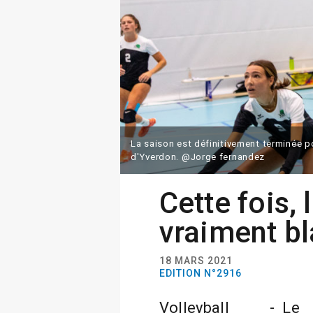
La saison est définitivement terminée po
d'Yverdon. @Jorge fernandez
Cette fois, 
vraiment b
18 MARS 2021
EDITION N°2916
Volleyball - Le