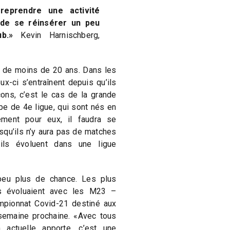
reprendre une activité
 de se réinsérer un peu
ub.»
Kevin Harnischberg,
n
 de moins de 20 ans. Dans les
x-ci s’entraînent depuis qu’ils
çons, c’est le cas de la grande
pe de 4e ligue, qui sont nés en
ment pour eux, il faudra se
squ’ils n’y aura pas de matches
’ils évoluent dans une ligue
peu plus de chance. Les plus
s évoluaient avec les M23 –
ampionnat Covid-21 destiné aux
emaine prochaine. «Avec tous
 actuelle apporte, c’est une