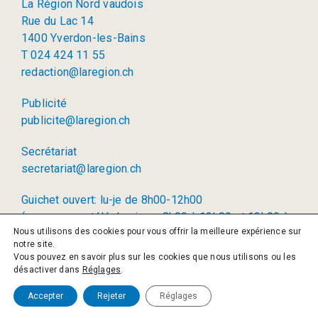
La Région Nord vaudois
Rue du Lac 14
1400 Yverdon-les-Bains
T 024 424 11 55
redaction@laregion.ch
Publicité
publicite@laregion.ch
Secrétariat
secretariat@laregion.ch
Guichet ouvert: lu-je de 8h00-12h00
(permanence téléphonique: 8h00 à 12h00 et 13h00 à
Nous utilisons des cookies pour vous offrir la meilleure expérience sur
17h00)
notre site.
Vous pouvez en savoir plus sur les cookies que nous utilisons ou les
© 2026 La Région SA
désactiver dans
Réglages
.
Politique de confidentialité
Accepter
Rejeter
Réglages