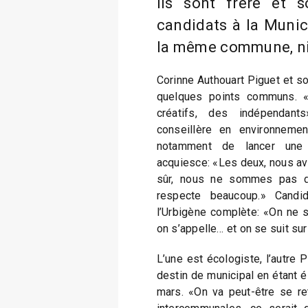
Ils sont frère et 
candidats à la Munic
la même commune, ni
Corinne Authouart Piguet et so
quelques points communs.
créatifs, des indépendant
conseillère en environnement
notamment de lancer une é
acquiesce: «Les deux, nous av
sûr, nous ne sommes pas d’
respecte beaucoup.» Candid
l’Urbigène complète: «On ne s
on s’appelle… et on se suit su
L’une est écologiste, l’autre 
destin de municipal en étant é
mars. «On va peut-être se re