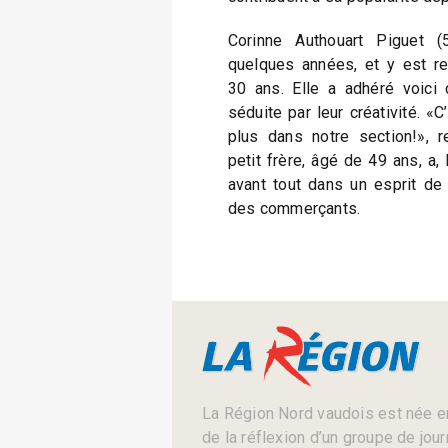
Corinne Authouart Piguet (
quelques années, et y est r
30 ans. Elle a adhéré voici 
séduite par leur créativité. «C
plus dans notre section!», re
petit frère, âgé de 49 ans, a, l
avant tout dans un esprit de
des commerçants.
La Région Nord vaudois est née en
de la réflexion d’un groupe de jou