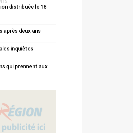
ENTS
ion distribuée le 18
5
s après deux ans
5
ales inquiètes
5
ns qui prennent aux
5