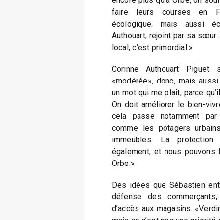
encore plus qu’à Orbe, on souf
faire leurs courses en Fr
écologique, mais aussi éc
Authouart, rejoint par sa sœur
local, c’est primordial.»
Corinne Authouart Piguet
«modérée», donc, mais aussi 
un mot qui me plaît, parce qu’i
On doit améliorer le bien-vivr
cela passe notamment par l
comme les potagers urbains
immeubles. La protection
également, et nous pouvons f
Orbe.»
Des idées que Sébastien ente
défense des commerçants, 
d’accès aux magasins. «Verdir l