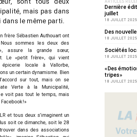
sœur, sont tous deux
ARTICLES RÉC
Dernière édit
ipalité, mais pas dans
juillet
 dans le même parti.
18 JUILLET 202
Des nouvelle
n frère Sébastien Authouart ont
18 JUILLET 202
 «Nous sommes les deux des
Sociétés loc
s», assure la grande sœur,
18 JUILLET 202
. Le «petit frère», qui vient
picerie locale à Vallorbe,
«Des émotio
ons un certain dynamisme. Bien
tripes»
accord sur tout, mais on se
18 JUILLET 202
ate Verte à la Municipalité,
e voit pas tout le temps, mais
r Facebook!»
PLR et tous deux s’imaginent un
lus soit ce dimanche, soit le 28
trouver dans des associations