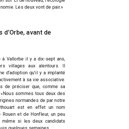
en soi. Et de nouveau, l’écologie
onomie. Les deux vont de pair.»
 d’Orbe, avant de
 à Vallorbe il y a dix-sept ans,
s villages aux alentours. Il
 d’adoption qu’il y a implanté
ctivement à sa vie associative.
pas de préciser que, comme sa
e. «Nous sommes tous deux des
rigines normandes de par notre
Authouart est en effet un nom
 Rouen et de Honfleur, un peu
, même si les deux candidats
epuis quelques semaines.