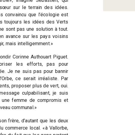
rôle», imagine Sébastien, qui
sœur sur le terrain des idées.
s convaincu que l’écologie est
as toujours les idées des Verts
ne sont pas une solution à tout.
en avance sur les pays voisins
gir, mais intelligemment.»
ndir Corinne Authouart Piguet.
oriser les efforts, pas pour
ée. Je ne suis pas pour bannir
’Orbe, ce serait irréaliste. Par
ts, proposer plus de vert, oui.
message culpabilisant, je suis
is une femme de compromis et
niveau communal.»
son frère, d’autant que les deux
du commerce local. «à Vallorbe,