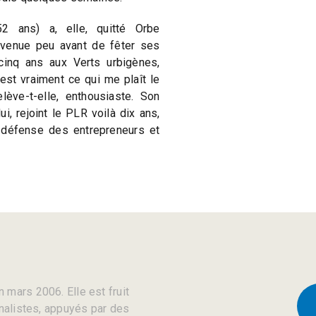
52 ans) a, elle, quitté Orbe
evenue peu avant de fêter ses
cinq ans aux Verts urbigènes,
’est vraiment ce qui me plaît le
lève-t-elle, enthousiaste. Son
ui, rejoint le PLR voilà dix ans,
 défense des entrepreneurs et
 mars 2006. Elle est fruit
rnalistes, appuyés par des