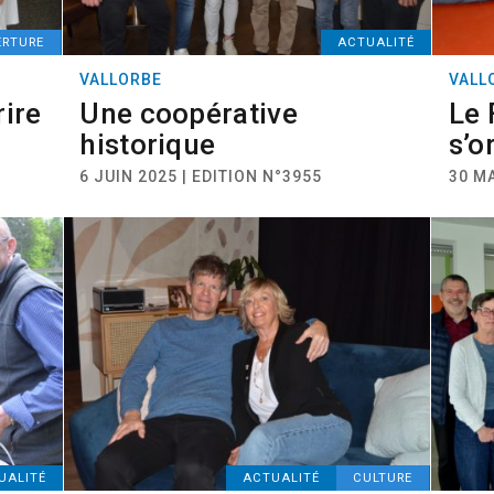
ERTURE
ACTUALITÉ
VALLORBE
VALL
rire
Une coopérative
Le 
historique
s’o
6 JUIN 2025 | EDITION N°3955
30 MA
UALITÉ
ACTUALITÉ
CULTURE