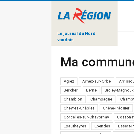
Le journal du Nord
vaudois
Ma commun
Agiez
Arnex-sur-Orbe
Arrisso
Bercher
Berne
Bioley-Magnoux
Chamblon
Champagne
Champt
Cheyres-Châbles
Chêne-Pâquier
Corcelles-sur-Chavornay
Cossona
Epautheyres
Ependes
Essert-P