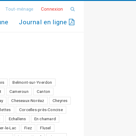
Tout-ménage
Connexion
une
Journal en ligne
ois
Belmont-sur-Yverdon
t
Cameroun
Canton
ay
Cheseaux-Noréaz
Cheyres
lettes
Corcelles-près-Concise
t
Echallens
En chamard
er-le-Lac
Fiez
Flusel