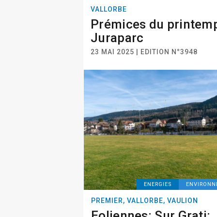
VALLORBE
Prémices du printem
Juraparc
23 MAI 2025 | EDITION N°3948
ENERGIES
ENVIRON
PREMIER, VALLORBE, VAULION
Eoliennes: Sur Grati: