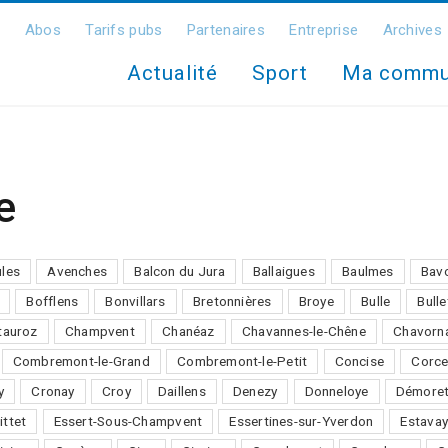
Abos
Tarifs pubs
Partenaires
Entreprise
Archives
Actualité
Sport
Ma comm
e
ules
Avenches
Balcon du Jura
Ballaigues
Baulmes
Bav
Bofflens
Bonvillars
Bretonnières
Broye
Bulle
Bulle
auroz
Champvent
Chanéaz
Chavannes-le-Chêne
Chavorn
Combremont-le-Grand
Combremont-le-Petit
Concise
Corce
y
Cronay
Croy
Daillens
Denezy
Donneloye
Démore
ittet
Essert-Sous-Champvent
Essertines-sur-Yverdon
Estavay