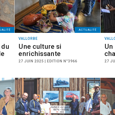
UALITÉ
ACTUALITÉ
VALLORBE
VALL
 du
Une culture si
Un 
de
enrichissante
cha
27 JUIN 2025 | EDITION N°3966
27 JU