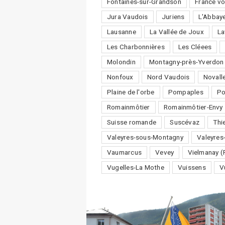
Fontaines-sur-Grandson
France vo
Jura Vaudois
Juriens
L'Abbay
Lausanne
La Vallée de Joux
La
Les Charbonnières
Les Cléees
Molondin
Montagny-près-Yverdon
Nonfoux
Nord Vaudois
Novall
Plaine de l'orbe
Pompaples
P
Romainmôtier
Romainmôtier-Envy
Suisse romande
Suscévaz
Thi
Valeyres-sous-Montagny
Valeyres
Vaumarcus
Vevey
Vielmanay (
Vugelles-La Mothe
Vuissens
V