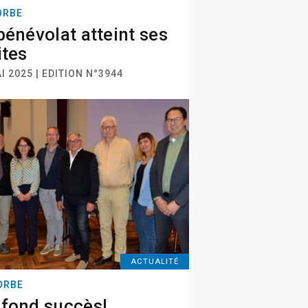
ORBE
bénévolat atteint ses
ites
I 2025 | EDITION N°3944
ACTUALITÉ
ORBE
fond succès!