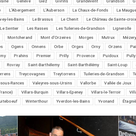
isine
Genève
Giez
Givrins
Grandevent
Grandson
G
e
L'Abergement
L'Auberson
La Chaux-de-Fonds
La Maugue
vey-les-Bains
Le Brassus
Le Chenit
Le Château de Sainte-croi
Le Sentier
Les Rasses
Les Tuileries-de-Grandson
Lignerolle
Montcherand
Mont d'Orzeires
Morges
Mutrux
Mézery
es
Ogens
Onnens
Orbe
Orges
Orny
Orzens
Pai
omy
Prahins
Premier
Prilly
Provence
Puidoux
Pully
Rovray
Saint-Barthélemy
Saint-Barthélémy
Saint-Loup
errens
Treycovagnes
Treytorrens
Tuileries-de-Grandson
T
-sous-Rances
Valeyres-sous-Ursins
Vallorbe
Vallée de Joux
France)
Villars-Burquin
Villars-Epeney
Villars-le-Terroir
Vil
uiteboeuf
Winterthour
Yverdon-les-Bains
Yvonand
Étagni