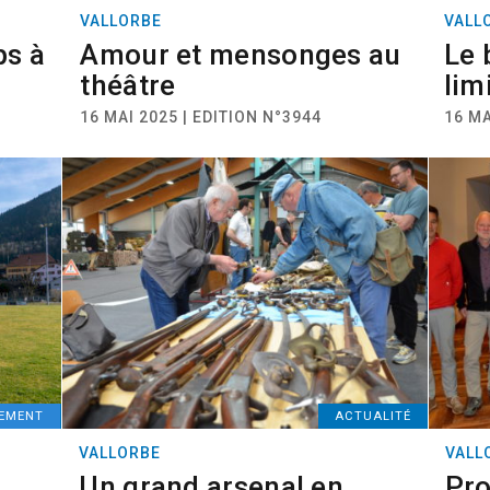
VALLORBE
VALL
ps à
Amour et mensonges au
Le 
théâtre
lim
16 MAI 2025 | EDITION N°3944
16 MA
NEMENT
ACTUALITÉ
VALLORBE
VALL
Un grand arsenal en
Pro