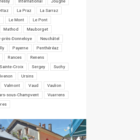
ressy
International
Jougne
ttaz
La Praz
La Sarraz
x
Le Mont
Le Pont
Mathod
Mauborget
-près-Donneloye
Neuchâtel
lly
Payerne
Penthéréaz
Rances
Renens
Sainte-Croix
Sergey
Suchy
évenon
Ursins
Valmont
Vaud
Vaulion
lars-sous-Champvent
Vuarrens
ères