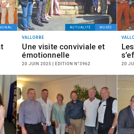
MMUNAL
ACTUALITÉ
MUSÉE
VALLORBE
VALL
t
Une visite conviviale et
Les
émotionnelle
s’e
20 JUIN 2025 | EDITION N°3962
20 JU