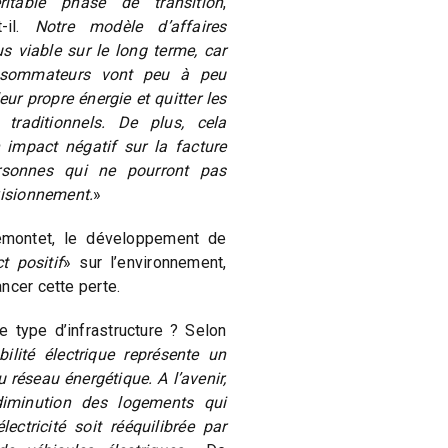
ritable phase de transition
,
t-il.
Notre modèle d’affaires
us viable sur le long terme, car
nsommateurs vont peu à peu
 leur propre énergie et quitter les
 traditionnels. De plus, cela
 impact négatif sur la facture
rsonnes qui ne pourront pas
visionnement.
»
montet, le développement de
t positif
» sur l’environnement,
ncer cette perte.
e type d’infrastructure ? Selon
ilité électrique représente un
 réseau énergétique. A l’avenir,
iminution des logements qui
ectricité soit rééquilibrée par