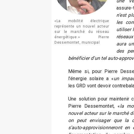
une vé
assure-
n’est pl
«La mobilité électrique
les co
représente un nouvel acteur
utiliser
sur le marché du réseau
réseaux
énergétique.» Pierre
Dessemontet, municipal
aura un
des pe
bénéficier d’un tel auto-appro
Même si, pour Pierre Desse
l’énergie solaire a «
un impac
les GRD vont devoir contrebala
Une solution pour maintenir c
Pierre Dessemontet, «
la mob
nouvel acteur sur le marché du
on peut envisager que la d
s’auto-approvisionneront en él