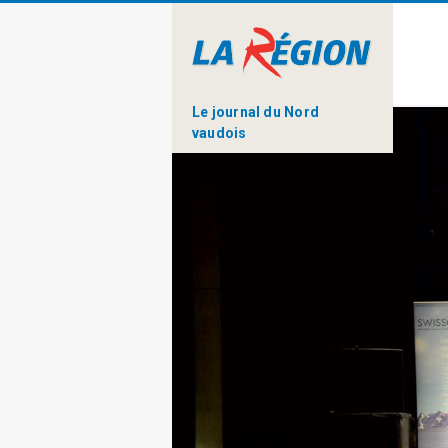
Le journal du Nord
vaudois