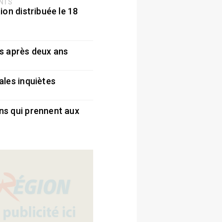
ENTS
ion distribuée le 18
5
s après deux ans
5
ales inquiètes
5
ns qui prennent aux
5