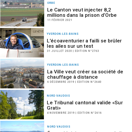
ORBE
Le Canton veut injecter 8,2
millions dans la prison d’Orbe
11 FÉVRIER 2021
YVERDON-LES-BAINS
L’écoaventurier a failli se brûler
les ailes sur un test
31 JUILLET 2020 | EDITION N°2763
YVERDON-LES-BAINS
La Ville veut créer sa société de
chauffage à distance
6 DÉCEMBRE 2019 | EDITION N°2640
NORD VAUDOIS
Le Tribunal cantonal valide «Sur
Grati»
4 NOVEMBRE 2019 | EDITION N°2616
NORD VAUDOIS