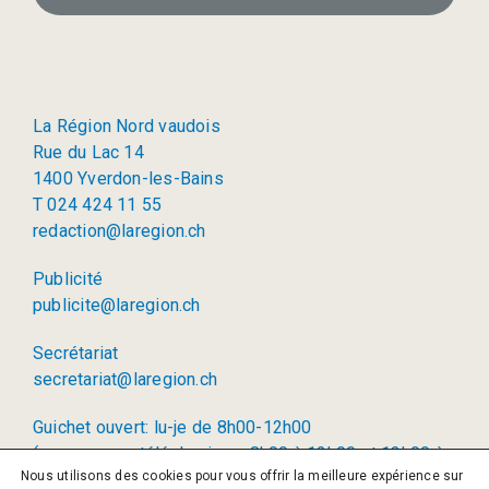
La Région Nord vaudois
Rue du Lac 14
1400 Yverdon-les-Bains
T 024 424 11 55
redaction@laregion.ch
Publicité
publicite@laregion.ch
Secrétariat
secretariat@laregion.ch
Guichet ouvert: lu-je de 8h00-12h00
(permanence téléphonique: 8h00 à 12h00 et 13h00 à
Nous utilisons des cookies pour vous offrir la meilleure expérience sur
17h00)