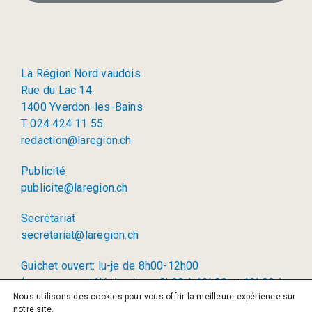
La Région Nord vaudois
Rue du Lac 14
1400 Yverdon-les-Bains
T 024 424 11 55
redaction@laregion.ch
Publicité
publicite@laregion.ch
Secrétariat
secretariat@laregion.ch
Guichet ouvert: lu-je de 8h00-12h00
(permanence téléphonique: 8h00 à 12h00 et 13h00 à
Nous utilisons des cookies pour vous offrir la meilleure expérience sur
17h00)
notre site.